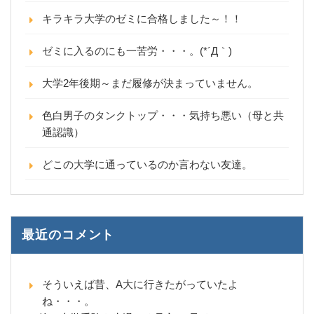
キラキラ大学のゼミに合格しました～！！
ゼミに入るのにも一苦労・・・。(*´Д｀)
大学2年後期～まだ履修が決まっていません。
色白男子のタンクトップ・・・気持ち悪い（母と共
通認識）
どこの大学に通っているのか言わない友達。
最近のコメント
そういえば昔、A大に行きたがっていたよ
ね・・・。