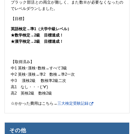
ブラック部活との両立が難しく、また数Ⅲが必要なくなったの
でレベルダウンしました。
【目標】
英語検定→準1（大学中級レベル）
★数学検定→2級 目標達成！
★漢字検定→2級 目標達成！
【取得済み】
中1 英検･漢検･数検→すべて3級
中2 英検･漢検→準2 数検→準2一次
中3 漢検2級 数検準2級二次
高1 なし・・・(;’∀’)
高2 英検2級 数検2級
☆かかった費用はこちら→
三大検定受験記録
その他