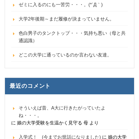
ゼミに入るのにも一苦労・・・。(*´Д｀)
大学2年後期～まだ履修が決まっていません。
色白男子のタンクトップ・・・気持ち悪い（母と共
通認識）
どこの大学に通っているのか言わない友達。
最近のコメント
そういえば昔、A大に行きたがっていたよ
ね・・・。
に
娘の大学受験を生温かく見守る 母
より
入学式！ (今までお世話になりました)
に
娘の大学