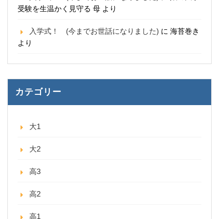
受験を生温かく見守る 母
より
入学式！ (今までお世話になりました)
に
海苔巻き
より
カテゴリー
大1
大2
高3
高2
高1