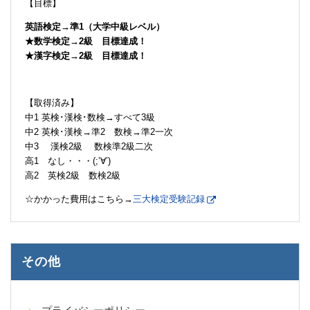
【目標】
英語検定→準1（大学中級レベル）
★数学検定→2級 目標達成！
★漢字検定→2級 目標達成！
【取得済み】
中1 英検･漢検･数検→すべて3級
中2 英検･漢検→準2 数検→準2一次
中3 漢検2級 数検準2級二次
高1 なし・・・(;’∀’)
高2 英検2級 数検2級
☆かかった費用はこちら→
三大検定受験記録
その他