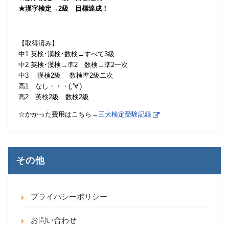
★漢字検定→2級 目標達成！
【取得済み】
中1 英検･漢検･数検→すべて3級
中2 英検･漢検→準2 数検→準2一次
中3 漢検2級 数検準2級二次
高1 なし・・・(;’∀’)
高2 英検2級 数検2級
☆かかった費用はこちら→
三大検定受験記録
その他
プライバシーポリシー
お問い合わせ