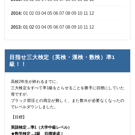
2014
:
01
02
03
04
05
06
07
08
09
10
11
12
2013
:
01
02
03
04
05
06
07
08
09
10
11
12
目指せ三大検定（英検・漢検・数検）凖1
級！！
高校2年生が終わるまでに、
三大検定をすべて凖1級をとらせることを勝手に目標にしていた
母ですが、
ブラック部活との両立が難しく、また数Ⅲが必要なくなったの
でレベルダウンしました。
【目標】
英語検定→準1（大学中級レベル）
★数学検定→2級 目標達成！