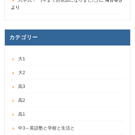
より
カテゴリー
大1
大2
高3
高2
高1
中3～英語塾と学校と生活と