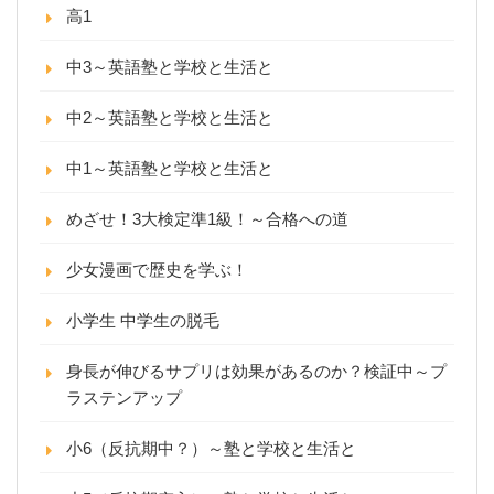
高1
中3～英語塾と学校と生活と
中2～英語塾と学校と生活と
中1～英語塾と学校と生活と
めざせ！3大検定準1級！～合格への道
少女漫画で歴史を学ぶ！
小学生 中学生の脱毛
身長が伸びるサプリは効果があるのか？検証中～プ
ラステンアップ
小6（反抗期中？）～塾と学校と生活と