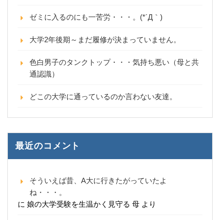
ゼミに入るのにも一苦労・・・。(*´Д｀)
大学2年後期～まだ履修が決まっていません。
色白男子のタンクトップ・・・気持ち悪い（母と共
通認識）
どこの大学に通っているのか言わない友達。
最近のコメント
そういえば昔、A大に行きたがっていたよ
ね・・・。
に
娘の大学受験を生温かく見守る 母
より