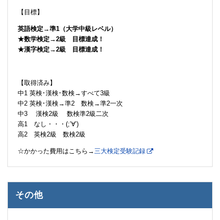
【目標】
英語検定→準1（大学中級レベル）
★数学検定→2級 目標達成！
★漢字検定→2級 目標達成！
【取得済み】
中1 英検･漢検･数検→すべて3級
中2 英検･漢検→準2 数検→準2一次
中3 漢検2級 数検準2級二次
高1 なし・・・(;’∀’)
高2 英検2級 数検2級
☆かかった費用はこちら→
三大検定受験記録
その他