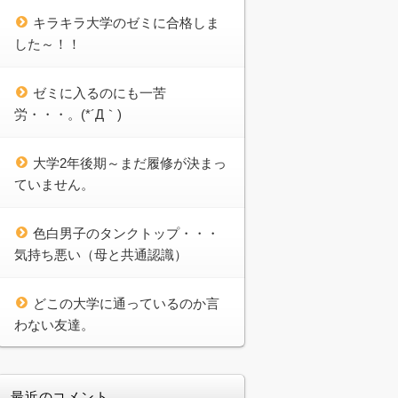
キラキラ大学のゼミに合格しま
した～！！
ゼミに入るのにも一苦
労・・・。(*´Д｀)
大学2年後期～まだ履修が決まっ
ていません。
色白男子のタンクトップ・・・
気持ち悪い（母と共通認識）
どこの大学に通っているのか言
わない友達。
最近のコメント