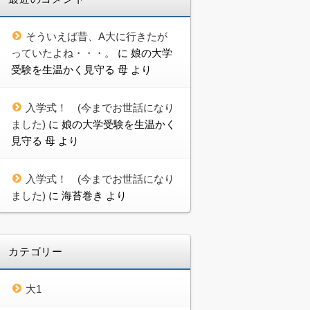
そういえば昔、A大に行きたが
っていたよね・・・。
に
娘の大学
受験を生温かく見守る 母
より
入学式！ (今までお世話になり
ました)
に
娘の大学受験を生温かく
見守る 母
より
入学式！ (今までお世話になり
ました)
に
海苔巻き
より
カテゴリー
大1