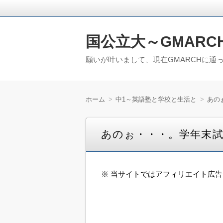
国公立大～GMARC
願いが叶いまして、現在GMARCHに通
ホーム
中1～英語塾と学校と生活と
あの
あのぉ・・・。学年末
※ 当サイトではアフィリエイト広