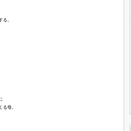
する。
、
に
くる母。