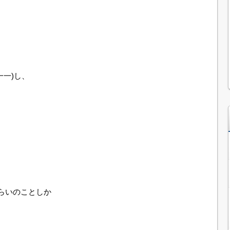
一一)し、
。
らいのことしか