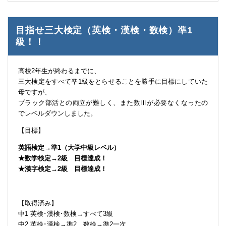
目指せ三大検定（英検・漢検・数検）凖1
級！！
高校2年生が終わるまでに、
三大検定をすべて凖1級をとらせることを勝手に目標にしていた
母ですが、
ブラック部活との両立が難しく、また数Ⅲが必要なくなったの
でレベルダウンしました。
【目標】
英語検定→準1（大学中級レベル）
★数学検定→2級 目標達成！
★漢字検定→2級 目標達成！
【取得済み】
中1 英検･漢検･数検→すべて3級
中2 英検･漢検→準2 数検→準2一次