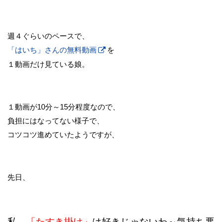
週４ぐらいのペースで、
「はいち」さんの無料動画
を
１動画だけ見ている娘。
１動画が10分～15分程度なので、
負担にはなってない様子で、
コツコツ進めていたようですが、
先日、
私、
「たすき掛け」
は好きじゃないわ～気持ち悪