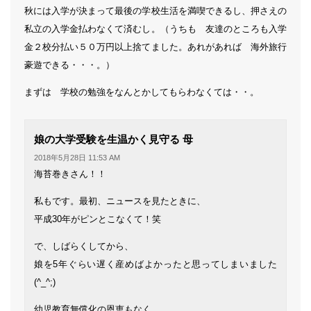
秋には入学が決まって最後の学校生活を満喫できるし、押さえの
私立の入学金払わなくて済むし。（うちも 友達のところも入学
金２校分払い５０万円以上捨てました。あれがあれば 海外旅行
豪遊できる・・・。）
まずは 学校の勉強をなんとかしてもらわなくては・・。
よ
娘の大学受験を生温かく見守る 母
り:
2018年5月28日 11:53 AM
海苔巻きさん！！
私もです。最初、ニュースを見たときに、
平成30年がピンとこなくて！笑
で、しばらくしてから、
娘を5年ぐらい遅く産めばよかったと思ってしまいました
(^_^;)
幼児教育無償化の恩恵もなく、