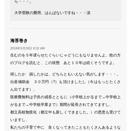
ら・・・。
大学受験の費用、はんぱないですね・・・涙
よ
海苔巻き
り:
2018年5月29日 8:32 AM
生むのを５年遅らせたぐらいじゃどうにもなりませんよ。他の方
のブログを読むと、この状態 あと１０年は続くそうですよ。
得したか 損したかは、どちらともいえない気がします・・・。
出産補助金 ３０万円（?）も頂けましたし（今はもっとたくさ
ん出てます）、
医療費無料は子供の成長とともに（小学校上がるまで→中学校上
がるまで→中学校卒業まで）期間が延長されてきてますし、
都立高校無償化（都立中も新しくできました。）の恩恵も受けて
いますし、
私たちの子育て中に 良くなってきたこともたくさんあるような