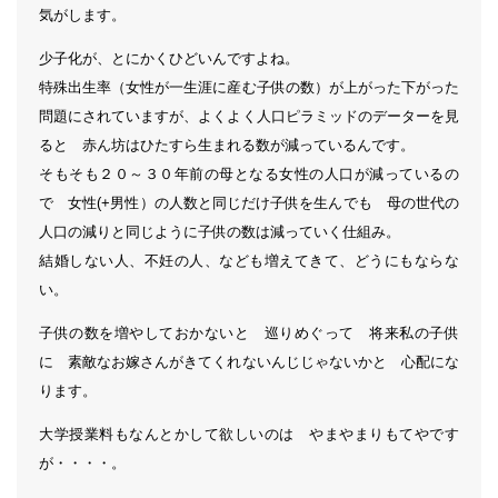
気がします。
少子化が、とにかくひどいんですよね。
特殊出生率（女性が一生涯に産む子供の数）が上がった下がった
問題にされていますが、よくよく人口ピラミッドのデーターを見
ると 赤ん坊はひたすら生まれる数が減っているんです。
そもそも２０～３０年前の母となる女性の人口が減っているの
で 女性(+男性）の人数と同じだけ子供を生んでも 母の世代の
人口の減りと同じように子供の数は減っていく仕組み。
結婚しない人、不妊の人、なども増えてきて、どうにもならな
い。
子供の数を増やしておかないと 巡りめぐって 将来私の子供
に 素敵なお嫁さんがきてくれないんじじゃないかと 心配にな
ります。
大学授業料もなんとかして欲しいのは やまやまりもてやです
が・・・・。