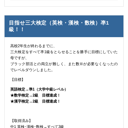
目指せ三大検定（英検・漢検・数検）凖1
級！！
高校2年生が終わるまでに、
三大検定をすべて凖1級をとらせることを勝手に目標にしていた
母ですが、
ブラック部活との両立が難しく、また数Ⅲが必要なくなったの
でレベルダウンしました。
【目標】
英語検定→準1（大学中級レベル）
★数学検定→2級 目標達成！
★漢字検定→2級 目標達成！
【取得済み】
中1 英検･漢検･数検→すべて3級