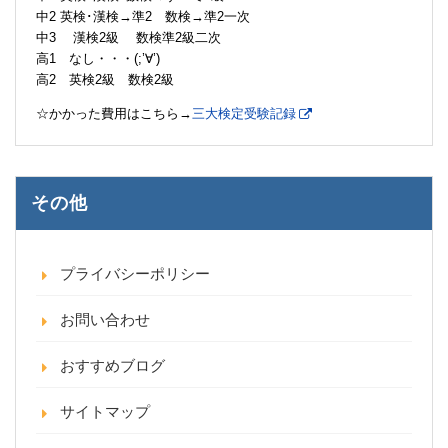
中2 英検･漢検→準2 数検→準2一次
中3 漢検2級 数検準2級二次
高1 なし・・・(;’∀’)
高2 英検2級 数検2級
☆かかった費用はこちら→
三大検定受験記録
その他
プライバシーポリシー
お問い合わせ
おすすめブログ
サイトマップ