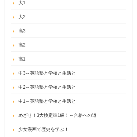
大1
大2
高3
高2
高1
中3～英語塾と学校と生活と
中2～英語塾と学校と生活と
中1～英語塾と学校と生活と
めざせ！3大検定準1級！～合格への道
少女漫画で歴史を学ぶ！