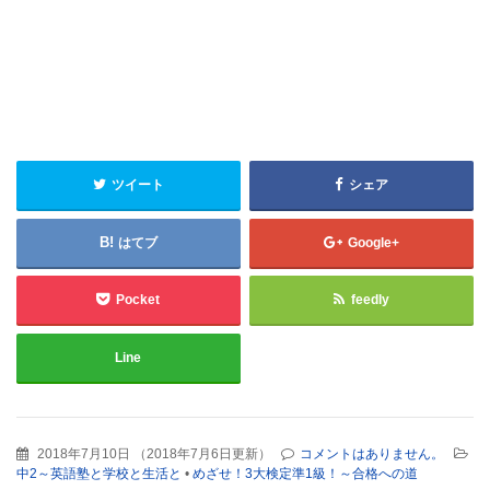
ツイート
シェア
はてブ
Google+
Pocket
feedly
Line
2018年7月10日
（
2018年7月6日更新
）
コメントはありません。
中2～英語塾と学校と生活と
•
めざせ！3大検定準1級！～合格への道