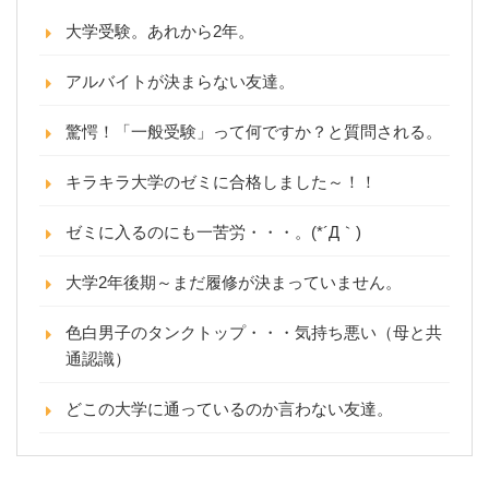
大学受験。あれから2年。
アルバイトが決まらない友達。
驚愕！「一般受験」って何ですか？と質問される。
キラキラ大学のゼミに合格しました～！！
ゼミに入るのにも一苦労・・・。(*´Д｀)
大学2年後期～まだ履修が決まっていません。
色白男子のタンクトップ・・・気持ち悪い（母と共
通認識）
どこの大学に通っているのか言わない友達。