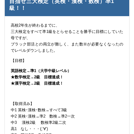
目指せ三大検定（英検・漢検・数検）凖1
級！！
高校2年生が終わるまでに、
三大検定をすべて凖1級をとらせることを勝手に目標にしていた
母ですが、
ブラック部活との両立が難しく、また数Ⅲが必要なくなったの
でレベルダウンしました。
【目標】
英語検定→準1（大学中級レベル）
★数学検定→2級 目標達成！
★漢字検定→2級 目標達成！
【取得済み】
中1 英検･漢検･数検→すべて3級
中2 英検･漢検→準2 数検→準2一次
中3 漢検2級 数検準2級二次
高1 なし・・・(;’∀’)