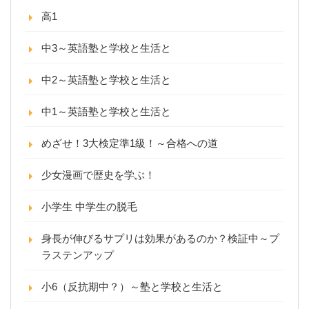
高1
中3～英語塾と学校と生活と
中2～英語塾と学校と生活と
中1～英語塾と学校と生活と
めざせ！3大検定準1級！～合格への道
少女漫画で歴史を学ぶ！
小学生 中学生の脱毛
身長が伸びるサプリは効果があるのか？検証中～プ
ラステンアップ
小6（反抗期中？）～塾と学校と生活と