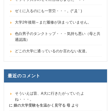
ゼミに入るのにも一苦労・・・。(*´Д｀)
大学2年後期～まだ履修が決まっていません。
色白男子のタンクトップ・・・気持ち悪い（母と共
通認識）
どこの大学に通っているのか言わない友達。
最近のコメント
そういえば昔、A大に行きたがっていたよ
ね・・・。
に
娘の大学受験を生温かく見守る 母
より