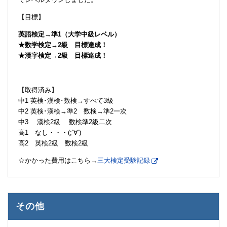
【目標】
英語検定→準1（大学中級レベル）
★数学検定→2級 目標達成！
★漢字検定→2級 目標達成！
【取得済み】
中1 英検･漢検･数検→すべて3級
中2 英検･漢検→準2 数検→準2一次
中3 漢検2級 数検準2級二次
高1 なし・・・(;’∀’)
高2 英検2級 数検2級
☆かかった費用はこちら→
三大検定受験記録
その他