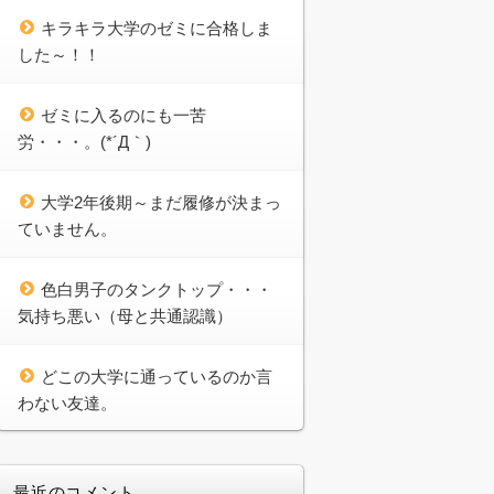
キラキラ大学のゼミに合格しま
した～！！
ゼミに入るのにも一苦
労・・・。(*´Д｀)
大学2年後期～まだ履修が決まっ
ていません。
色白男子のタンクトップ・・・
気持ち悪い（母と共通認識）
どこの大学に通っているのか言
わない友達。
最近のコメント