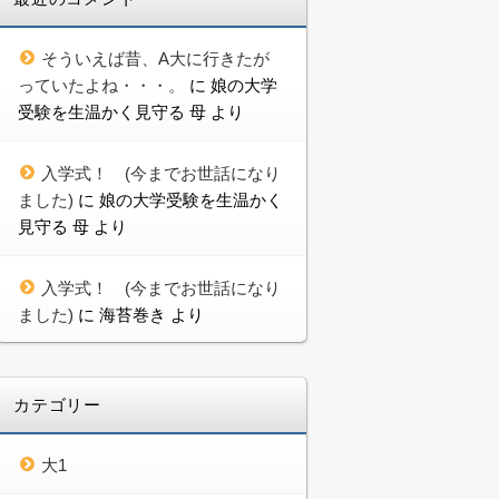
そういえば昔、A大に行きたが
っていたよね・・・。
に
娘の大学
受験を生温かく見守る 母
より
入学式！ (今までお世話になり
ました)
に
娘の大学受験を生温かく
見守る 母
より
入学式！ (今までお世話になり
ました)
に
海苔巻き
より
カテゴリー
大1