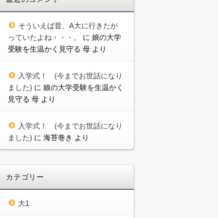
そういえば昔、A大に行きたが
っていたよね・・・。
に
娘の大学
受験を生温かく見守る 母
より
入学式！ (今までお世話になり
ました)
に
娘の大学受験を生温かく
見守る 母
より
入学式！ (今までお世話になり
ました)
に
海苔巻き
より
カテゴリー
大1