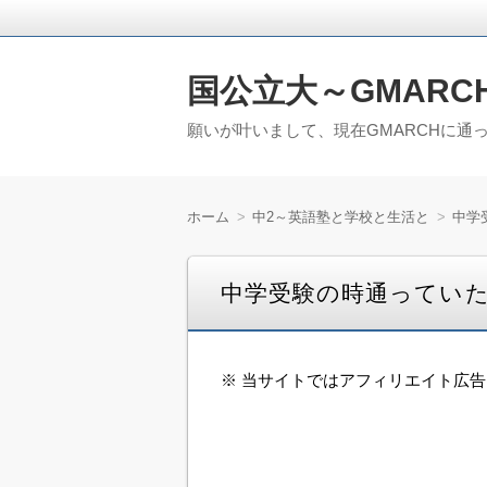
国公立大～GMARC
願いが叶いまして、現在GMARCHに通
ホーム
中2～英語塾と学校と生活と
中学
中学受験の時通ってい
※ 当サイトではアフィリエイト広