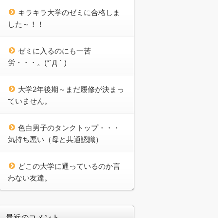
キラキラ大学のゼミに合格しま
した～！！
ゼミに入るのにも一苦
労・・・。(*´Д｀)
大学2年後期～まだ履修が決まっ
ていません。
色白男子のタンクトップ・・・
気持ち悪い（母と共通認識）
どこの大学に通っているのか言
わない友達。
最近のコメント