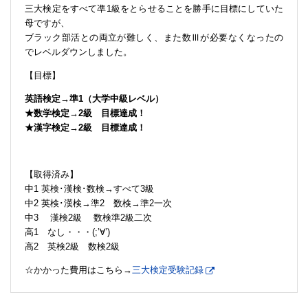
三大検定をすべて凖1級をとらせることを勝手に目標にしていた
母ですが、
ブラック部活との両立が難しく、また数Ⅲが必要なくなったの
でレベルダウンしました。
【目標】
英語検定→準1（大学中級レベル）
★数学検定→2級 目標達成！
★漢字検定→2級 目標達成！
【取得済み】
中1 英検･漢検･数検→すべて3級
中2 英検･漢検→準2 数検→準2一次
中3 漢検2級 数検準2級二次
高1 なし・・・(;’∀’)
高2 英検2級 数検2級
☆かかった費用はこちら→
三大検定受験記録