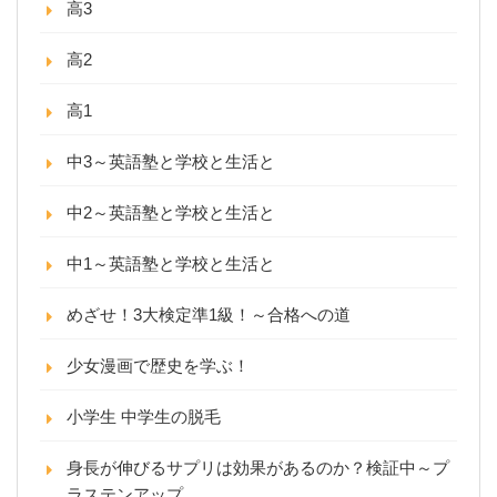
高3
高2
高1
中3～英語塾と学校と生活と
中2～英語塾と学校と生活と
中1～英語塾と学校と生活と
めざせ！3大検定準1級！～合格への道
少女漫画で歴史を学ぶ！
小学生 中学生の脱毛
身長が伸びるサプリは効果があるのか？検証中～プ
ラステンアップ