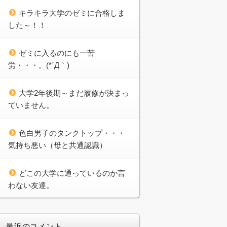
キラキラ大学のゼミに合格しま
した～！！
ゼミに入るのにも一苦
労・・・。(*´Д｀)
大学2年後期～まだ履修が決まっ
ていません。
色白男子のタンクトップ・・・
気持ち悪い（母と共通認識）
どこの大学に通っているのか言
わない友達。
最近のコメント