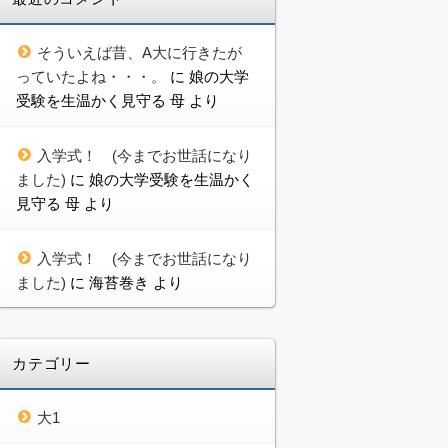
そういえば昔、A大に行きたが
っていたよね・・・。
に
娘の大学
受験を生温かく見守る 母
より
入学式！ (今までお世話になり
ました)
に
娘の大学受験を生温かく
見守る 母
より
入学式！ (今までお世話になり
ました)
に
海苔巻き
より
カテゴリー
大1