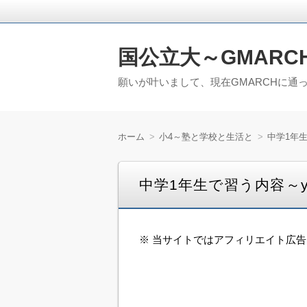
国公立大～GMARC
願いが叶いまして、現在GMARCHに通
ホーム
小4～塾と学校と生活と
中学1年生
中学1年生で習う内容～y
※ 当サイトではアフィリエイト広