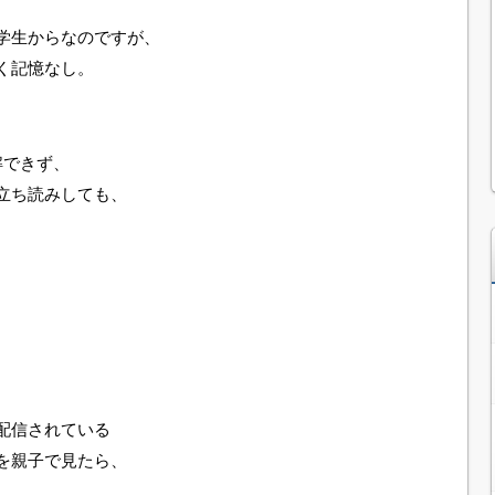
学生からなのですが、
く記憶なし。
解できず、
立ち読みしても、
。
配信されている
を親子で見たら、