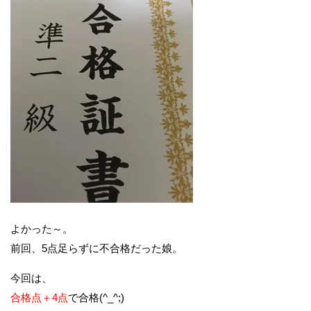
よかった～。
前回、5点足らずに不合格だった娘。
今回は、
合格点＋4点
で合格(^_^;)