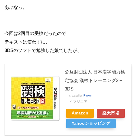
あぶなっ。
今回は2回目の受検だったので
テキストは使わずに、
3DSのソフトで勉強した娘でしたが、
公益財団法人 日本漢字能力検
定協会 漢検トレーニング2 –
3DS
created by
Rinker
イマジニア
Amazon
楽天市場
Yahooショッピング