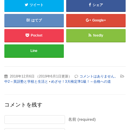
ツイート
シェア
はてブ
Google+
Pocket
feedly
Line
2018年12月6日
（
2019年6月1日更新
）
コメントはありません。
中2～英語塾と学校と生活と
•
めざせ！3大検定準1級！～合格への道
コメントを残す
名前 (required)