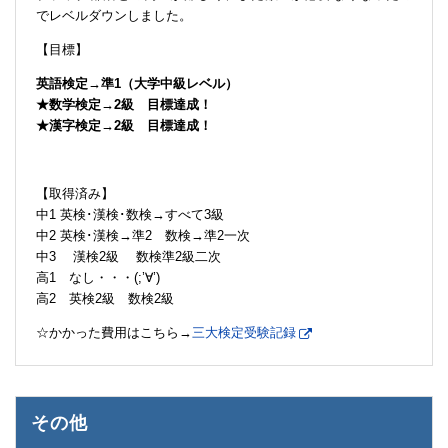
でレベルダウンしました。
【目標】
英語検定→準1（大学中級レベル）
★数学検定→2級 目標達成！
★漢字検定→2級 目標達成！
【取得済み】
中1 英検･漢検･数検→すべて3級
中2 英検･漢検→準2 数検→準2一次
中3 漢検2級 数検準2級二次
高1 なし・・・(;’∀’)
高2 英検2級 数検2級
☆かかった費用はこちら→
三大検定受験記録
その他