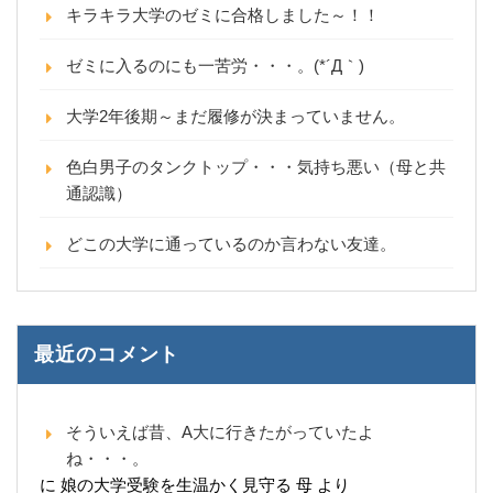
キラキラ大学のゼミに合格しました～！！
ゼミに入るのにも一苦労・・・。(*´Д｀)
大学2年後期～まだ履修が決まっていません。
色白男子のタンクトップ・・・気持ち悪い（母と共
通認識）
どこの大学に通っているのか言わない友達。
最近のコメント
そういえば昔、A大に行きたがっていたよ
ね・・・。
に
娘の大学受験を生温かく見守る 母
より