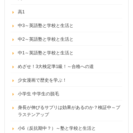
高1
中3～英語塾と学校と生活と
中2～英語塾と学校と生活と
中1～英語塾と学校と生活と
めざせ！3大検定準1級！～合格への道
少女漫画で歴史を学ぶ！
小学生 中学生の脱毛
身長が伸びるサプリは効果があるのか？検証中～プ
ラステンアップ
小6（反抗期中？）～塾と学校と生活と