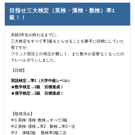
目指せ三大検定（英検・漢検・数検）凖1
級！！
高校2年生が終わるまでに、
三大検定をすべて凖1級をとらせることを勝手に目標にしていた
母ですが、
ブラック部活との両立が難しく、また数Ⅲが必要なくなったの
でレベルダウンしました。
【目標】
英語検定→準1（大学中級レベル）
★数学検定→2級 目標達成！
★漢字検定→2級 目標達成！
【取得済み】
中1 英検･漢検･数検→すべて3級
中2 英検･漢検→準2 数検→準2一次
中3 漢検2級 数検準2級二次