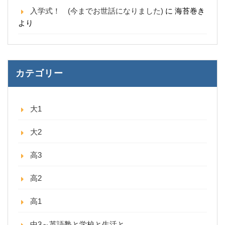
入学式！ (今までお世話になりました)
に
海苔巻き
より
カテゴリー
大1
大2
高3
高2
高1
中3～英語塾と学校と生活と