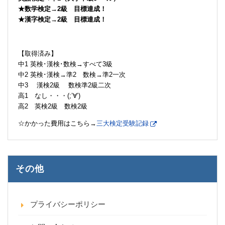
★数学検定→2級 目標達成！
★漢字検定→2級 目標達成！
【取得済み】
中1 英検･漢検･数検→すべて3級
中2 英検･漢検→準2 数検→準2一次
中3 漢検2級 数検準2級二次
高1 なし・・・(;’∀’)
高2 英検2級 数検2級
☆かかった費用はこちら→
三大検定受験記録
その他
プライバシーポリシー