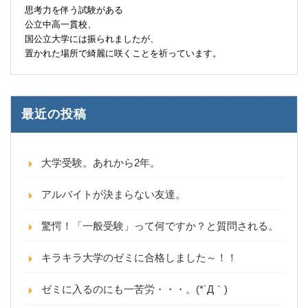
思考力を伴う試験がある
公立中高一貫校、
国公立大学には振られましたが、
置かれた場所で綺麗に咲くことを祈っています。
最近の投稿
大学受験。あれから2年。
アルバイトが決まらない友達。
驚愕！「一般受験」って何ですか？と質問される。
キラキラ大学のゼミに合格しました～！！
ゼミに入るのにも一苦労・・・。(*´Д｀)