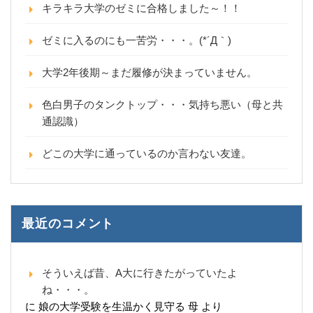
キラキラ大学のゼミに合格しました～！！
ゼミに入るのにも一苦労・・・。(*´Д｀)
大学2年後期～まだ履修が決まっていません。
色白男子のタンクトップ・・・気持ち悪い（母と共
通認識）
どこの大学に通っているのか言わない友達。
最近のコメント
そういえば昔、A大に行きたがっていたよ
ね・・・。
に
娘の大学受験を生温かく見守る 母
より