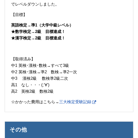
でレベルダウンしました。
【目標】
英語検定→準1（大学中級レベル）
★数学検定→2級 目標達成！
★漢字検定→2級 目標達成！
【取得済み】
中1 英検･漢検･数検→すべて3級
中2 英検･漢検→準2 数検→準2一次
中3 漢検2級 数検準2級二次
高1 なし・・・(;’∀’)
高2 英検2級 数検2級
☆かかった費用はこちら→
三大検定受験記録
その他