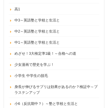
高1
中3～英語塾と学校と生活と
中2～英語塾と学校と生活と
中1～英語塾と学校と生活と
めざせ！3大検定準1級！～合格への道
少女漫画で歴史を学ぶ！
小学生 中学生の脱毛
身長が伸びるサプリは効果があるのか？検証中～プ
ラステンアップ
小6（反抗期中？）～塾と学校と生活と