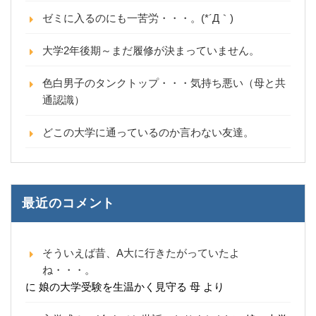
ゼミに入るのにも一苦労・・・。(*´Д｀)
大学2年後期～まだ履修が決まっていません。
色白男子のタンクトップ・・・気持ち悪い（母と共
通認識）
どこの大学に通っているのか言わない友達。
最近のコメント
そういえば昔、A大に行きたがっていたよ
ね・・・。
に
娘の大学受験を生温かく見守る 母
より