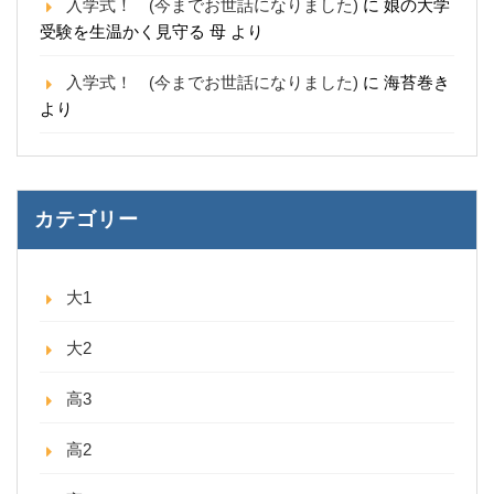
入学式！ (今までお世話になりました)
に
娘の大学
受験を生温かく見守る 母
より
入学式！ (今までお世話になりました)
に
海苔巻き
より
カテゴリー
大1
大2
高3
高2