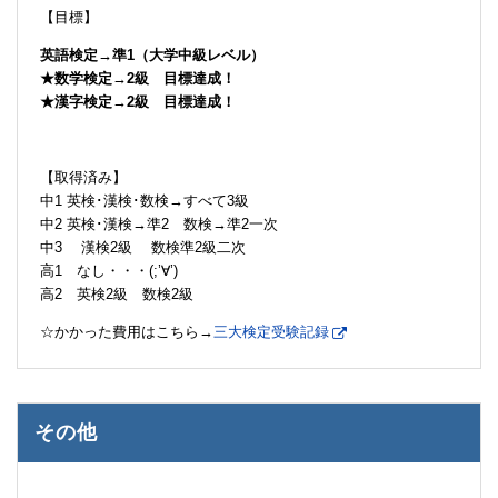
【目標】
英語検定→準1（大学中級レベル）
★数学検定→2級 目標達成！
★漢字検定→2級 目標達成！
【取得済み】
中1 英検･漢検･数検→すべて3級
中2 英検･漢検→準2 数検→準2一次
中3 漢検2級 数検準2級二次
高1 なし・・・(;’∀’)
高2 英検2級 数検2級
☆かかった費用はこちら→
三大検定受験記録
その他