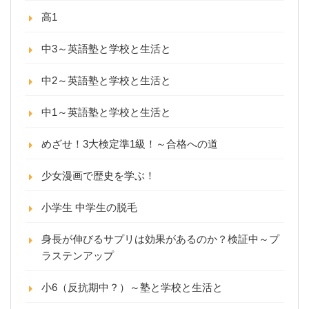
高1
中3～英語塾と学校と生活と
中2～英語塾と学校と生活と
中1～英語塾と学校と生活と
めざせ！3大検定準1級！～合格への道
少女漫画で歴史を学ぶ！
小学生 中学生の脱毛
身長が伸びるサプリは効果があるのか？検証中～プ
ラステンアップ
小6（反抗期中？）～塾と学校と生活と