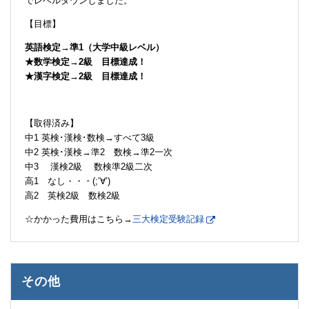
でレベルダウンしました。
【目標】
英語検定→準1（大学中級レベル）
★数学検定→2級 目標達成！
★漢字検定→2級 目標達成！
【取得済み】
中1 英検･漢検･数検→すべて3級
中2 英検･漢検→準2 数検→準2一次
中3 漢検2級 数検準2級二次
高1 なし・・・(;’∀’)
高2 英検2級 数検2級
☆かかった費用はこちら→
三大検定受験記録
その他