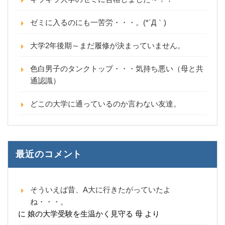
ゼミに入るのにも一苦労・・・。(*´Д｀)
大学2年後期～まだ履修が決まっていません。
色白男子のタンクトップ・・・気持ち悪い（母と共
通認識）
どこの大学に通っているのか言わない友達。
最近のコメント
そういえば昔、A大に行きたがっていたよ
ね・・・。
に
娘の大学受験を生温かく見守る 母
より