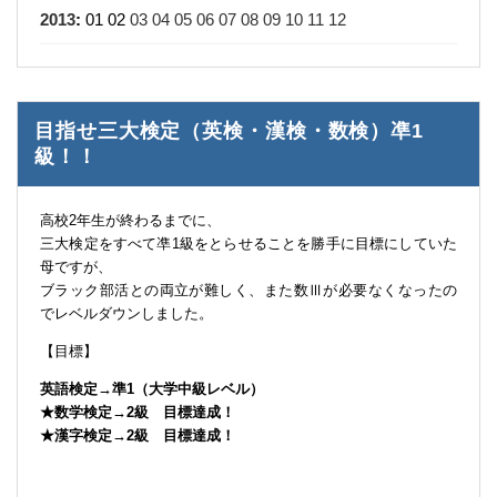
2013
:
01
02
03
04
05
06
07
08
09
10
11
12
目指せ三大検定（英検・漢検・数検）凖1
級！！
高校2年生が終わるまでに、
三大検定をすべて凖1級をとらせることを勝手に目標にしていた
母ですが、
ブラック部活との両立が難しく、また数Ⅲが必要なくなったの
でレベルダウンしました。
【目標】
英語検定→準1（大学中級レベル）
★数学検定→2級 目標達成！
★漢字検定→2級 目標達成！