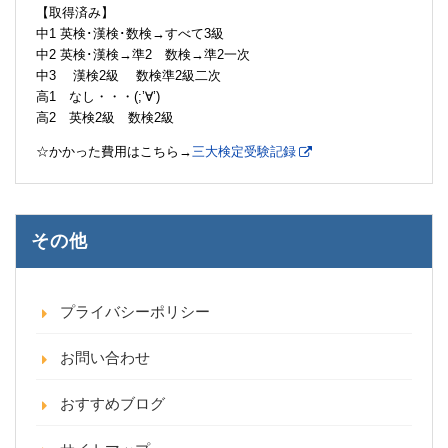
【取得済み】
中1 英検･漢検･数検→すべて3級
中2 英検･漢検→準2 数検→準2一次
中3 漢検2級 数検準2級二次
高1 なし・・・(;’∀’)
高2 英検2級 数検2級
☆かかった費用はこちら→
三大検定受験記録
その他
プライバシーポリシー
お問い合わせ
おすすめブログ