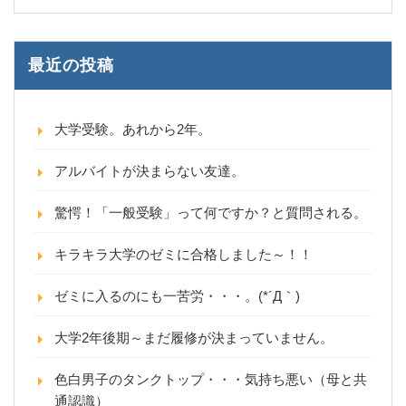
最近の投稿
大学受験。あれから2年。
アルバイトが決まらない友達。
驚愕！「一般受験」って何ですか？と質問される。
キラキラ大学のゼミに合格しました～！！
ゼミに入るのにも一苦労・・・。(*´Д｀)
大学2年後期～まだ履修が決まっていません。
色白男子のタンクトップ・・・気持ち悪い（母と共
通認識）