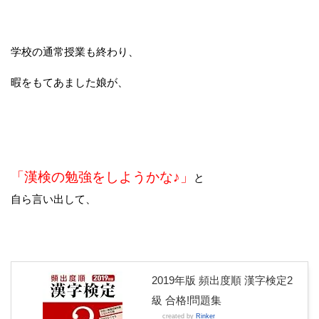
学校の通常授業も終わり、
暇をもてあました娘が、
「漢検の勉強をしようかな♪」
と
自ら言い出して、
2019年版 頻出度順 漢字検定2
級 合格!問題集
created by
Rinker