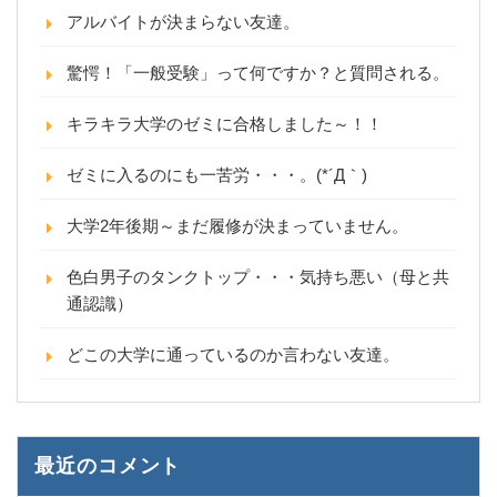
アルバイトが決まらない友達。
驚愕！「一般受験」って何ですか？と質問される。
キラキラ大学のゼミに合格しました～！！
ゼミに入るのにも一苦労・・・。(*´Д｀)
大学2年後期～まだ履修が決まっていません。
色白男子のタンクトップ・・・気持ち悪い（母と共
通認識）
どこの大学に通っているのか言わない友達。
最近のコメント