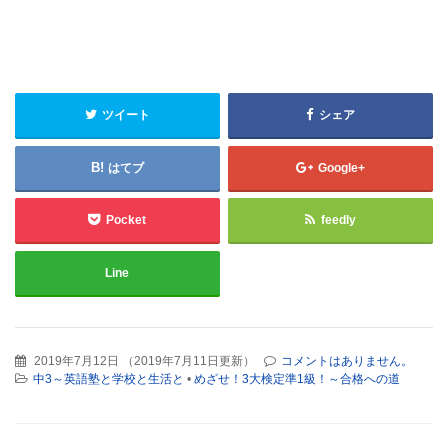
ツイート
シェア
はてブ
Google+
Pocket
feedly
Line
2019年7月12日
（
2019年7月11日更新
）
コメントはありません。
中3～英語塾と学校と生活と
•
めざせ！3大検定準1級！～合格への道