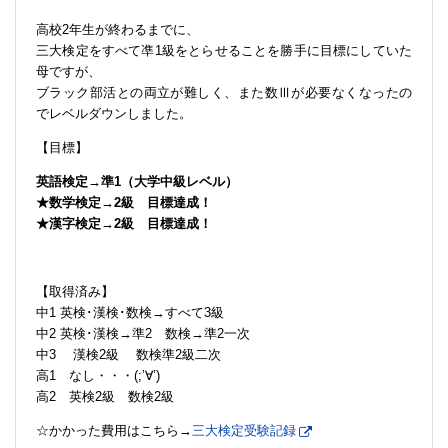
高校2年生が終わるまでに、
三大検定をすべて凖1級をとらせることを勝手に目標にしていた
母ですが、
ブラック部活との両立が難しく、また数Ⅲが必要なくなったの
でレベルダウンしました。
【目標】
英語検定→準1（大学中級レベル）
★数学検定→2級 目標達成！
★漢字検定→2級 目標達成！
【取得済み】
中1 英検･漢検･数検→すべて3級
中2 英検･漢検→準2 数検→準2一次
中3 漢検2級 数検準2級二次
高1 なし・・・(;’∀’)
高2 英検2級 数検2級
☆かかった費用はこちら→
三大検定受験記録