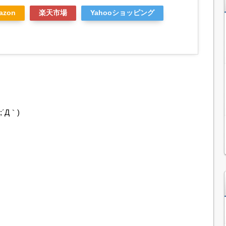
azon
楽天市場
Yahooショッピング
´Д｀)