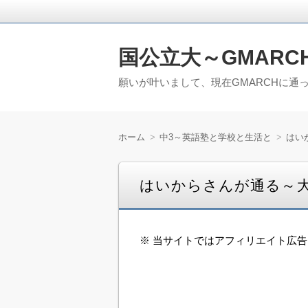
国公立大～GMARC
願いが叶いまして、現在GMARCHに通
ホーム
中3～英語塾と学校と生活と
はい
はいからさんが通る～
※ 当サイトではアフィリエイト広