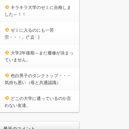
キラキラ大学のゼミに合格しま
した～！！
ゼミに入るのにも一苦
労・・・。(*´Д｀)
大学2年後期～まだ履修が決まっ
ていません。
色白男子のタンクトップ・・・
気持ち悪い（母と共通認識）
どこの大学に通っているのか言
わない友達。
最近のコメント