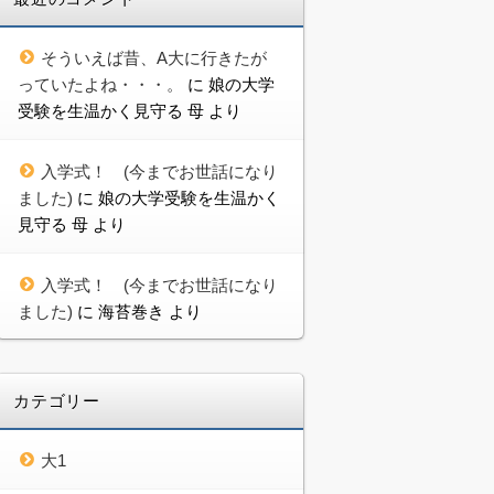
そういえば昔、A大に行きたが
っていたよね・・・。
に
娘の大学
受験を生温かく見守る 母
より
入学式！ (今までお世話になり
ました)
に
娘の大学受験を生温かく
見守る 母
より
入学式！ (今までお世話になり
ました)
に
海苔巻き
より
カテゴリー
大1