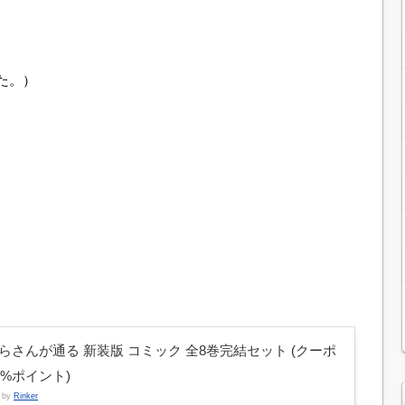
た。）
、
らさんが通る 新装版 コミック 全8巻完結セット (クーポ
3%ポイント)
d by
Rinker