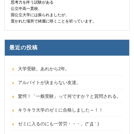
思考力を伴う試験がある
公立中高一貫校、
国公立大学には振られましたが、
置かれた場所で綺麗に咲くことを祈っています。
最近の投稿
大学受験。あれから2年。
アルバイトが決まらない友達。
驚愕！「一般受験」って何ですか？と質問される。
キラキラ大学のゼミに合格しました～！！
ゼミに入るのにも一苦労・・・。(*´Д｀)