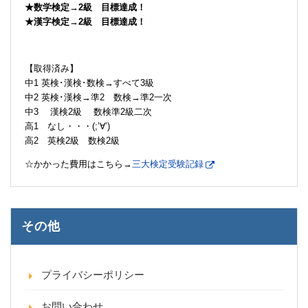
★数学検定→2級 目標達成！
★漢字検定→2級 目標達成！
【取得済み】
中1 英検･漢検･数検→すべて3級
中2 英検･漢検→準2 数検→準2一次
中3 漢検2級 数検準2級二次
高1 なし・・・(;’∀’)
高2 英検2級 数検2級
☆かかった費用はこちら→
三大検定受験記録
その他
プライバシーポリシー
お問い合わせ