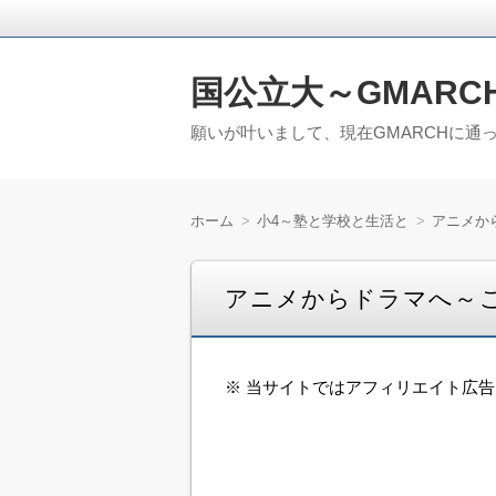
国公立大～GMARC
願いが叶いまして、現在GMARCHに通
ホーム
小4～塾と学校と生活と
アニメか
アニメからドラマへ～
※ 当サイトではアフィリエイト広