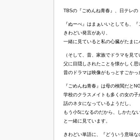
TBSの『ごめんね青春』、日テレ
『ぬーべ』はまぁいいとしても、『
きわどい発言があり、
一緒に見ていると私の心臓がたまに
（そして、昔、家族でドラマを見て
父に目隠しされたことを懐かしく思
昔のドラマは映像がもっとすごかっ
『ごめんね青春』は母の検閲だとN
学校のクラスメイトも多くの女の子
話のネタになっているようだし、
もう小5になるのだから、しかたな
と一緒に見ています。
きわどい単語に、『どういう意味な