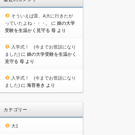
そういえば昔、A大に行きたが
っていたよね・・・。
に
娘の大学
受験を生温かく見守る 母
より
入学式！ (今までお世話になり
ました)
に
娘の大学受験を生温かく
見守る 母
より
入学式！ (今までお世話になり
ました)
に
海苔巻き
より
カテゴリー
大1