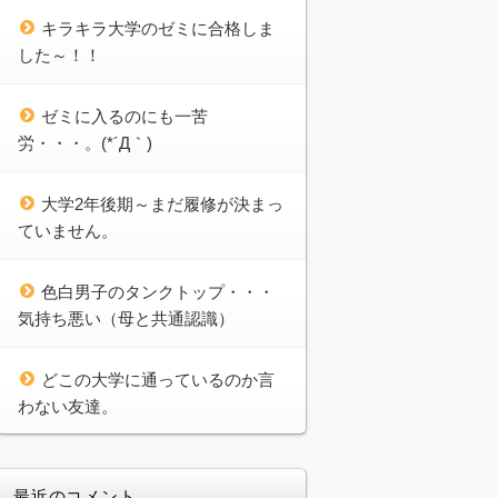
キラキラ大学のゼミに合格しま
した～！！
ゼミに入るのにも一苦
労・・・。(*´Д｀)
大学2年後期～まだ履修が決まっ
ていません。
色白男子のタンクトップ・・・
気持ち悪い（母と共通認識）
どこの大学に通っているのか言
わない友達。
最近のコメント