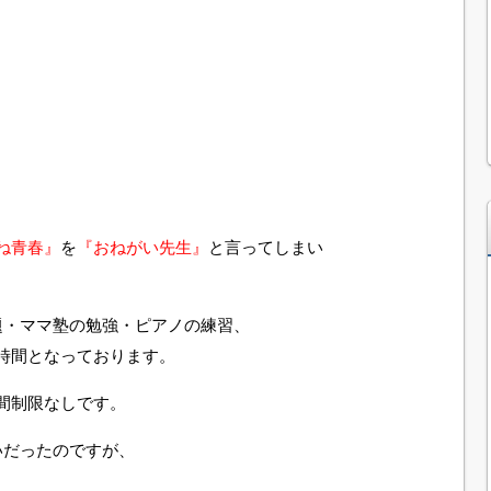
ね青春』
を
『おねがい先生』
と言ってしまい
題・ママ塾の勉強・ピアノの練習、
時間となっております。
間制限なしです。
いだったのですが、