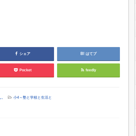
シェア
はてブ
Pocket
feedly
ん。
小4～塾と学校と生活と