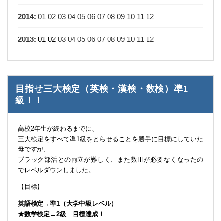
2014
:
01
02
03
04
05
06
07
08
09
10
11
12
2013
:
01
02
03
04
05
06
07
08
09
10
11
12
目指せ三大検定（英検・漢検・数検）凖1
級！！
高校2年生が終わるまでに、
三大検定をすべて凖1級をとらせることを勝手に目標にしていた
母ですが、
ブラック部活との両立が難しく、また数Ⅲが必要なくなったの
でレベルダウンしました。
【目標】
英語検定→準1（大学中級レベル）
★数学検定→2級 目標達成！