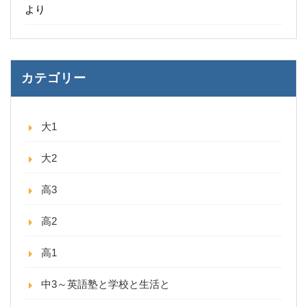
より
カテゴリー
大1
大2
高3
高2
高1
中3～英語塾と学校と生活と