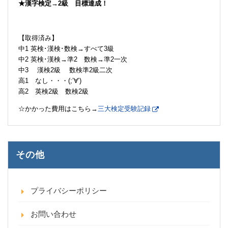
★漢字検定→2級 目標達成！
【取得済み】
中1 英検･漢検･数検→すべて3級
中2 英検･漢検→準2 数検→準2一次
中3 漢検2級 数検準2級二次
高1 なし・・・(;’∀’)
高2 英検2級 数検2級
☆かかった費用はこちら→
三大検定受験記録
その他
プライバシーポリシー
お問い合わせ