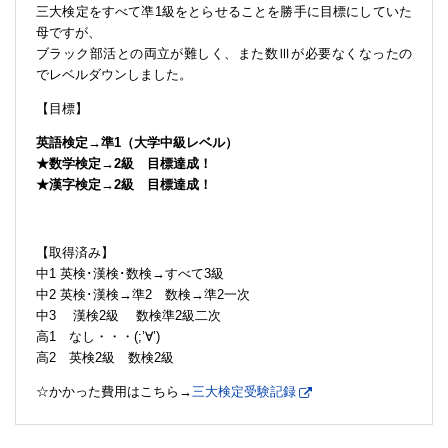
三大検定をすべて凖1級をとらせることを勝手に目標にしていた
母ですが、
ブラック部活との両立が難しく、また数Ⅲが必要なくなったの
でレベルダウンしました。
【目標】
英語検定→準1（大学中級レベル）
★数学検定→2級 目標達成！
★漢字検定→2級 目標達成！
【取得済み】
中1 英検･漢検･数検→すべて3級
中2 英検･漢検→準2 数検→準2一次
中3 漢検2級 数検準2級二次
高1 なし・・・(;’∀’)
高2 英検2級 数検2級
☆かかった費用はこちら→
三大検定受験記録