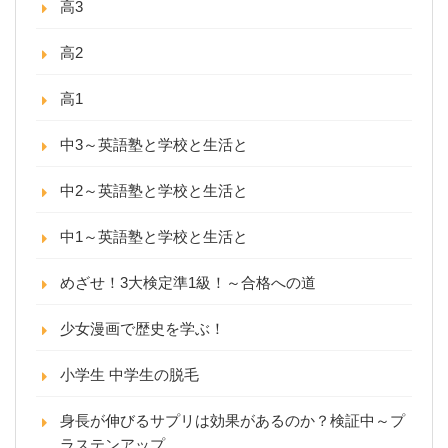
高3
高2
高1
中3～英語塾と学校と生活と
中2～英語塾と学校と生活と
中1～英語塾と学校と生活と
めざせ！3大検定準1級！～合格への道
少女漫画で歴史を学ぶ！
小学生 中学生の脱毛
身長が伸びるサプリは効果があるのか？検証中～プ
ラステンアップ