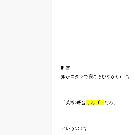
昨夜、
娘がコタツで寝ころびながら(^_^;)
「英検2級は
うんげー
だわ」
というのです。