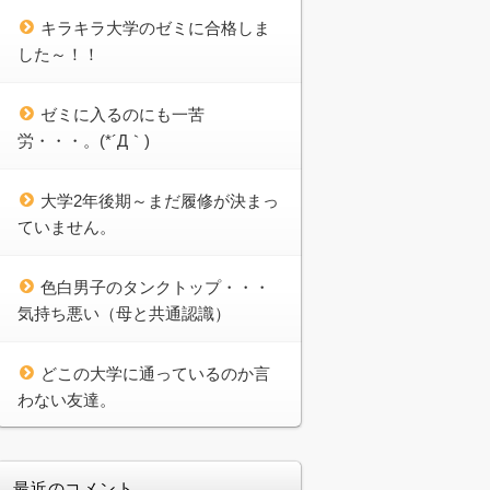
キラキラ大学のゼミに合格しま
した～！！
ゼミに入るのにも一苦
労・・・。(*´Д｀)
大学2年後期～まだ履修が決まっ
ていません。
色白男子のタンクトップ・・・
気持ち悪い（母と共通認識）
どこの大学に通っているのか言
わない友達。
最近のコメント