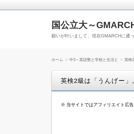
国公立大～GMARC
願いが叶いまして、現在GMARCHに通
ホーム
中3～英語塾と学校と生活と
英検
英検2級は「うんげー」
※ 当サイトではアフィリエイト広