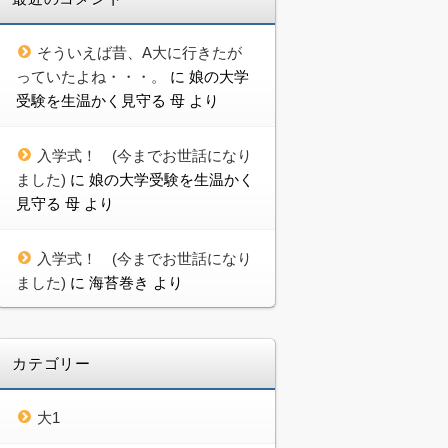
そういえば昔、A大に行きたが
っていたよね・・・。
に
娘の大学
受験を生温かく見守る 母
より
入学式！ (今までお世話になり
ました)
に
娘の大学受験を生温かく
見守る 母
より
入学式！ (今までお世話になり
ました)
に
海苔巻き
より
カテゴリー
大1