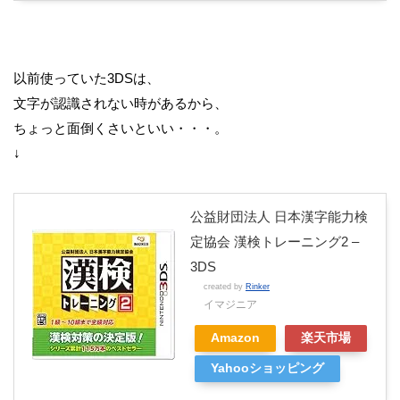
以前使っていた3DSは、
文字が認識されない時があるから、
ちょっと面倒くさいといい・・・。
↓
公益財団法人 日本漢字能力検
定協会 漢検トレーニング2 –
3DS
created by
Rinker
イマジニア
Amazon
楽天市場
Yahooショッピング