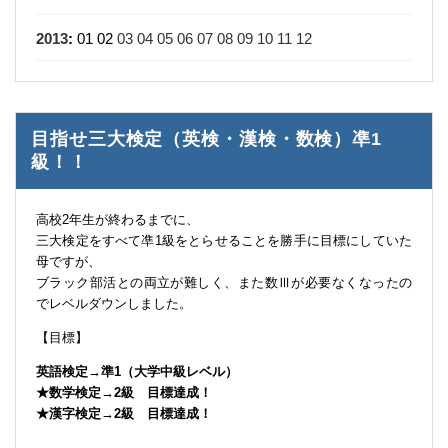
2013
:
01
02
03
04
05
06
07
08
09
10
11
12
目指せ三大検定（英検・漢検・数検）凖1
級！！
高校2年生が終わるまでに、
三大検定をすべて凖1級をとらせることを勝手に目標にしていた
母ですが、
ブラック部活との両立が難しく、また数Ⅲが必要なくなったの
でレベルダウンしました。
【目標】
英語検定→準1（大学中級レベル）
★数学検定→2級 目標達成！
★漢字検定→2級 目標達成！