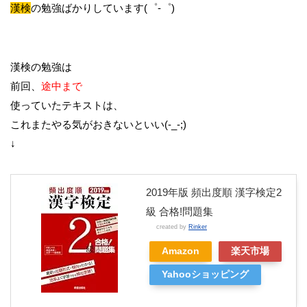
漢検
の勉強ばかりしています(゜-゜)
漢検の勉強は
前回、
途中まで
使っていたテキストは、
これまたやる気がおきないといい(-_-;)
↓
2019年版 頻出度順 漢字検定2
級 合格!問題集
created by
Rinker
Amazon
楽天市場
Yahooショッピング