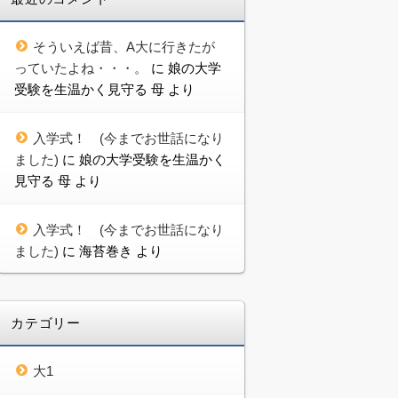
そういえば昔、A大に行きたが
っていたよね・・・。
に
娘の大学
受験を生温かく見守る 母
より
入学式！ (今までお世話になり
ました)
に
娘の大学受験を生温かく
見守る 母
より
入学式！ (今までお世話になり
ました)
に
海苔巻き
より
カテゴリー
大1