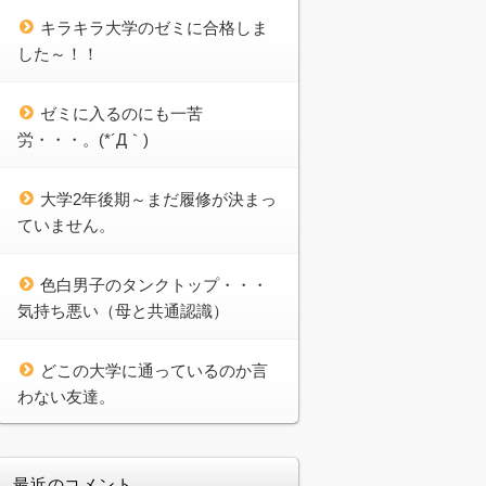
キラキラ大学のゼミに合格しま
した～！！
ゼミに入るのにも一苦
労・・・。(*´Д｀)
大学2年後期～まだ履修が決まっ
ていません。
色白男子のタンクトップ・・・
気持ち悪い（母と共通認識）
どこの大学に通っているのか言
わない友達。
最近のコメント