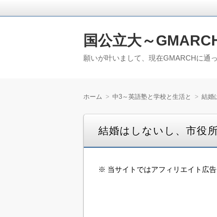
国公立大～GMARC
願いが叶いまして、現在GMARCHに通
ホーム
中3～英語塾と学校と生活と
結婚
結婚はしないし、市役
※ 当サイトではアフィリエイト広