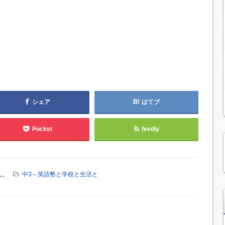
シェア
はてブ
Pocket
feedly
ん。
中3～英語塾と学校と生活と