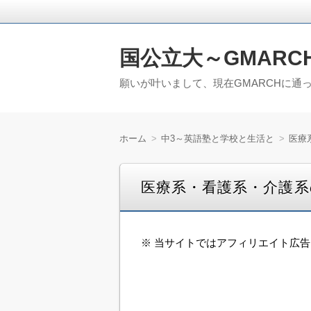
国公立大～GMARC
願いが叶いまして、現在GMARCHに通
ホーム
中3～英語塾と学校と生活と
医療
医療系・看護系・介護
※ 当サイトではアフィリエイト広