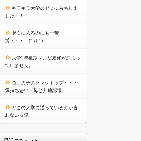
キラキラ大学のゼミに合格しま
した～！！
ゼミに入るのにも一苦
労・・・。(*´Д｀)
大学2年後期～まだ履修が決まっ
ていません。
色白男子のタンクトップ・・・
気持ち悪い（母と共通認識）
どこの大学に通っているのか言
わない友達。
最近のコメント