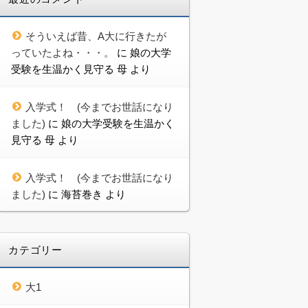
そういえば昔、A大に行きたが
っていたよね・・・。
に
娘の大学
受験を生温かく見守る 母
より
入学式！ (今までお世話になり
ました)
に
娘の大学受験を生温かく
見守る 母
より
入学式！ (今までお世話になり
ました)
に
海苔巻き
より
カテゴリー
大1