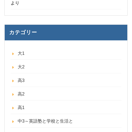
より
カテゴリー
大1
大2
高3
高2
高1
中3～英語塾と学校と生活と