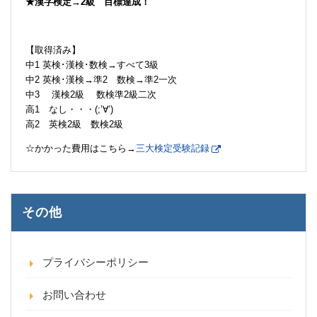
★漢字検定→2級 目標達成！
【取得済み】
中1 英検･漢検･数検→すべて3級
中2 英検･漢検→準2 数検→準2一次
中3 漢検2級 数検準2級二次
高1 なし・・・(;’∀’)
高2 英検2級 数検2級
☆かかった費用はこちら→
三大検定受験記録
その他
プライバシーポリシー
お問い合わせ