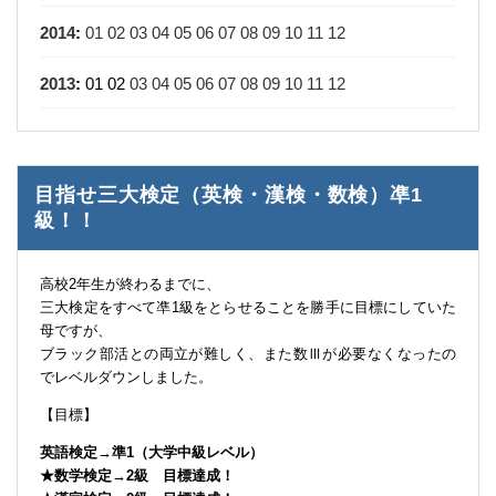
2014
:
01
02
03
04
05
06
07
08
09
10
11
12
2013
:
01
02
03
04
05
06
07
08
09
10
11
12
目指せ三大検定（英検・漢検・数検）凖1
級！！
高校2年生が終わるまでに、
三大検定をすべて凖1級をとらせることを勝手に目標にしていた
母ですが、
ブラック部活との両立が難しく、また数Ⅲが必要なくなったの
でレベルダウンしました。
【目標】
英語検定→準1（大学中級レベル）
★数学検定→2級 目標達成！