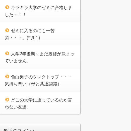
キラキラ大学のゼミに合格しま
した～！！
ゼミに入るのにも一苦
労・・・。(*´Д｀)
大学2年後期～まだ履修が決まっ
ていません。
色白男子のタンクトップ・・・
気持ち悪い（母と共通認識）
どこの大学に通っているのか言
わない友達。
最近のコメント