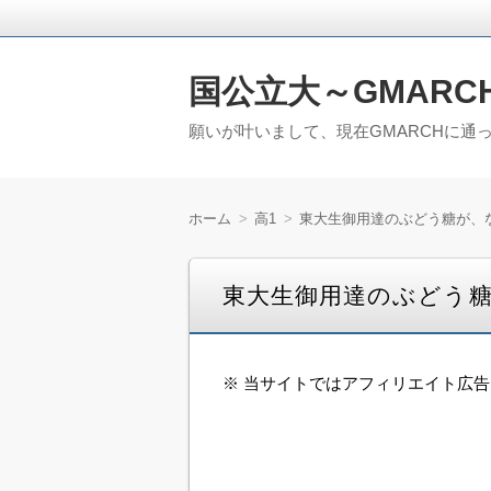
国公立大～GMARC
願いが叶いまして、現在GMARCHに通
ホーム
高1
東大生御用達のぶどう糖が、
東大生御用達のぶどう
※ 当サイトではアフィリエイト広