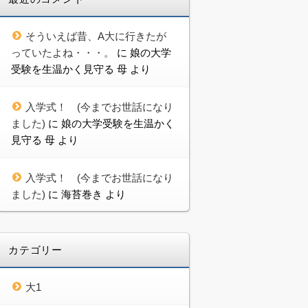
そういえば昔、A大に行きたが
っていたよね・・・。
に
娘の大学
受験を生温かく見守る 母
より
入学式！ (今までお世話になり
ました)
に
娘の大学受験を生温かく
見守る 母
より
入学式！ (今までお世話になり
ました)
に
海苔巻き
より
カテゴリー
大1