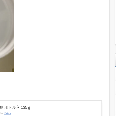
糖 ボトル入 135ｇ
d by
Rinker