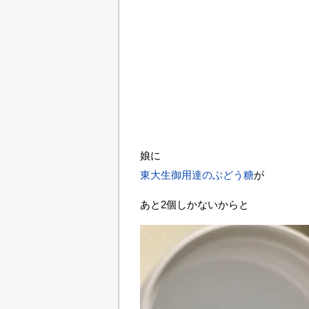
娘に
東大生御用達のぶどう糖
が
あと2個しかないからと