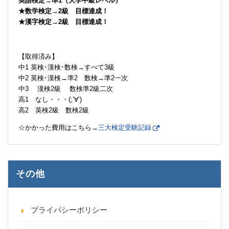
英語検定→準1（大学中級レベル）
★数学検定→2級 目標達成！
★漢字検定→2級 目標達成！
【取得済み】
中1 英検･漢検･数検→すべて3級
中2 英検･漢検→準2 数検→準2一次
中3 漢検2級 数検準2級二次
高1 なし・・・(;’∀’)
高2 英検2級 数検2級
☆かかった費用はこちら→
三大検定受験記録
その他
プライバシーポリシー