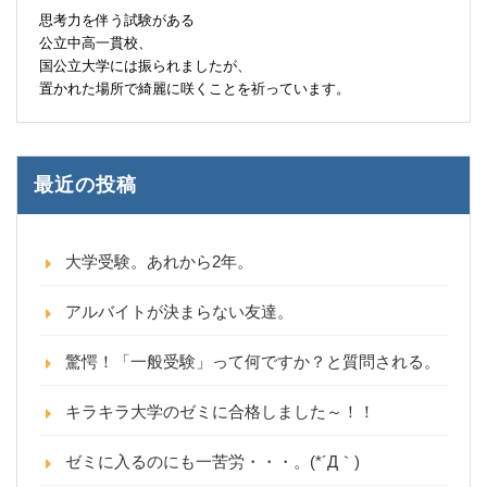
思考力を伴う試験がある
公立中高一貫校、
国公立大学には振られましたが、
置かれた場所で綺麗に咲くことを祈っています。
最近の投稿
大学受験。あれから2年。
アルバイトが決まらない友達。
驚愕！「一般受験」って何ですか？と質問される。
キラキラ大学のゼミに合格しました～！！
ゼミに入るのにも一苦労・・・。(*´Д｀)