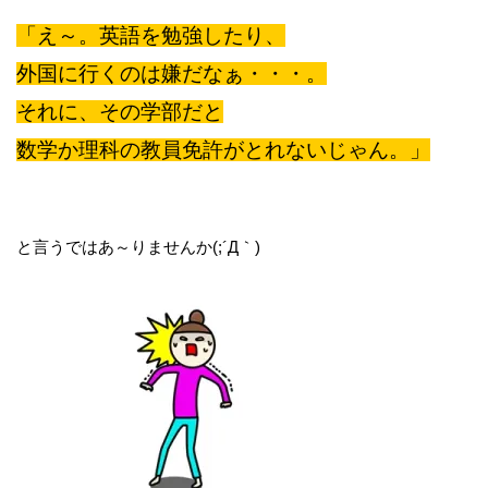
「え～。英語を勉強したり、
外国に行くのは嫌だなぁ・・・。
それに、その学部だと
数学か理科の教員免許がとれないじゃん。」
と言うではあ～りませんか(;´Д｀)