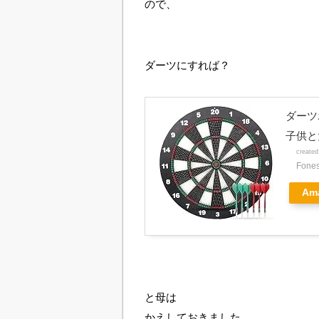
ので、
ダーツにすれば？
ダーツ
子供と
create
Fone
Am
と母は
かえしておきました。