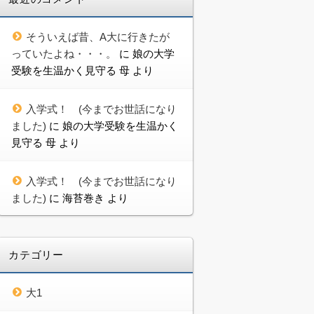
そういえば昔、A大に行きたが
っていたよね・・・。
に
娘の大学
受験を生温かく見守る 母
より
入学式！ (今までお世話になり
ました)
に
娘の大学受験を生温かく
見守る 母
より
入学式！ (今までお世話になり
ました)
に
海苔巻き
より
カテゴリー
大1