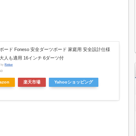
ボード Foneso 安全ダーツボード 家庭用 安全設計仕様
大人も適用 16インチ 6ダーツ付
d by
Rinker
so
azon
楽天市場
Yahooショッピング