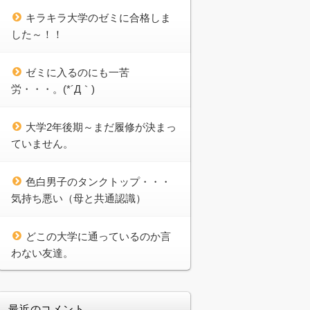
キラキラ大学のゼミに合格しま
した～！！
ゼミに入るのにも一苦
労・・・。(*´Д｀)
大学2年後期～まだ履修が決まっ
ていません。
色白男子のタンクトップ・・・
気持ち悪い（母と共通認識）
どこの大学に通っているのか言
わない友達。
最近のコメント