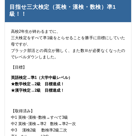
目指せ三大検定（英検・漢検・数検）凖1
級！！
高校2年生が終わるまでに、
三大検定をすべて凖1級をとらせることを勝手に目標にしていた
母ですが、
ブラック部活との両立が難しく、また数Ⅲが必要なくなったの
でレベルダウンしました。
【目標】
英語検定→準1（大学中級レベル）
★数学検定→2級 目標達成！
★漢字検定→2級 目標達成！
【取得済み】
中1 英検･漢検･数検→すべて3級
中2 英検･漢検→準2 数検→準2一次
中3 漢検2級 数検準2級二次