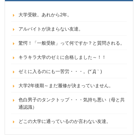
大学受験。あれから2年。
アルバイトが決まらない友達。
驚愕！「一般受験」って何ですか？と質問される。
キラキラ大学のゼミに合格しました～！！
ゼミに入るのにも一苦労・・・。(*´Д｀)
大学2年後期～まだ履修が決まっていません。
色白男子のタンクトップ・・・気持ち悪い（母と共
通認識）
どこの大学に通っているのか言わない友達。