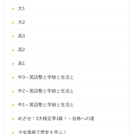
大1
大2
高3
高2
高1
中3～英語塾と学校と生活と
中2～英語塾と学校と生活と
中1～英語塾と学校と生活と
めざせ！3大検定準1級！～合格への道
少女漫画で歴史を学ぶ！