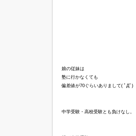
娘の従妹は
塾に行かなくても
偏差値が70ぐらいありまして( ﾟДﾟ)
中学受験・高校受験とも負けなし。