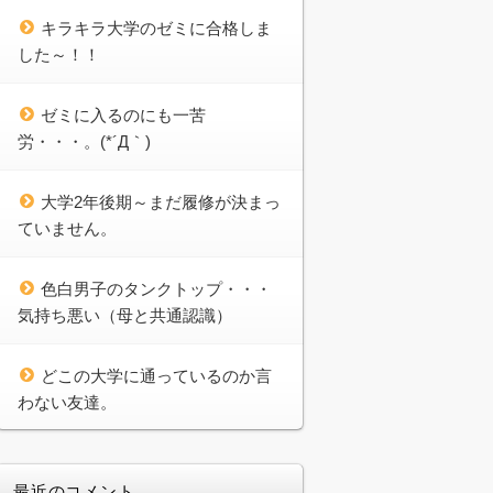
キラキラ大学のゼミに合格しま
した～！！
ゼミに入るのにも一苦
労・・・。(*´Д｀)
大学2年後期～まだ履修が決まっ
ていません。
色白男子のタンクトップ・・・
気持ち悪い（母と共通認識）
どこの大学に通っているのか言
わない友達。
最近のコメント