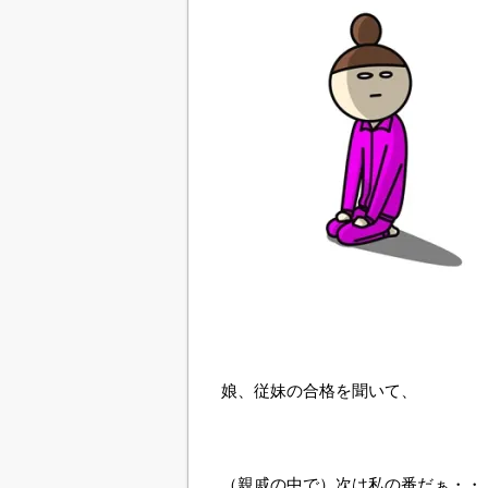
娘、従妹の合格を聞いて、
（親戚の中で）次は私の番だぁ・・・(;