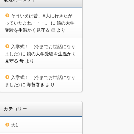
そういえば昔、A大に行きたが
っていたよね・・・。
に
娘の大学
受験を生温かく見守る 母
より
入学式！ (今までお世話になり
ました)
に
娘の大学受験を生温かく
見守る 母
より
入学式！ (今までお世話になり
ました)
に
海苔巻き
より
カテゴリー
大1