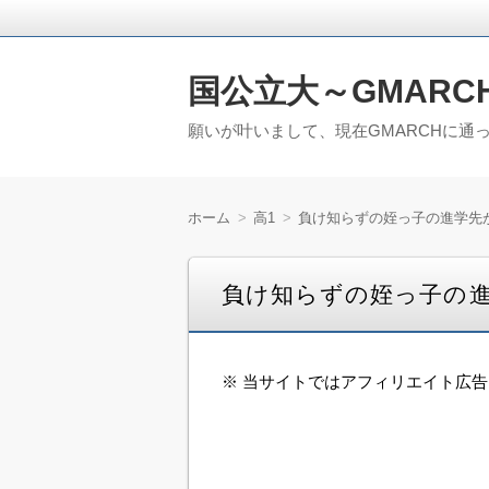
国公立大～GMARC
願いが叶いまして、現在GMARCHに通
ホーム
高1
負け知らずの姪っ子の進学先
負け知らずの姪っ子の
※ 当サイトではアフィリエイト広