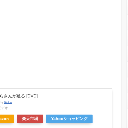
らさんが通る [DVD]
d by
Rinker
ビデオ
azon
楽天市場
Yahooショッピング