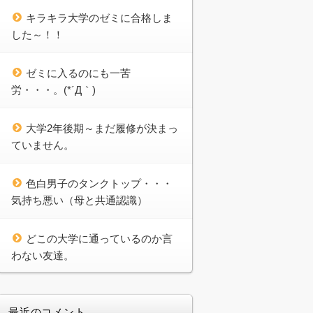
キラキラ大学のゼミに合格しま
した～！！
ゼミに入るのにも一苦
労・・・。(*´Д｀)
大学2年後期～まだ履修が決まっ
ていません。
色白男子のタンクトップ・・・
気持ち悪い（母と共通認識）
どこの大学に通っているのか言
わない友達。
最近のコメント