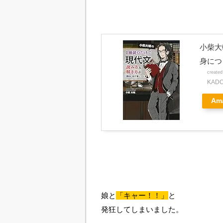
小柴大
身につ
create
KAD
Am
娘と
「キャー！！」
と
発狂してしまいました。