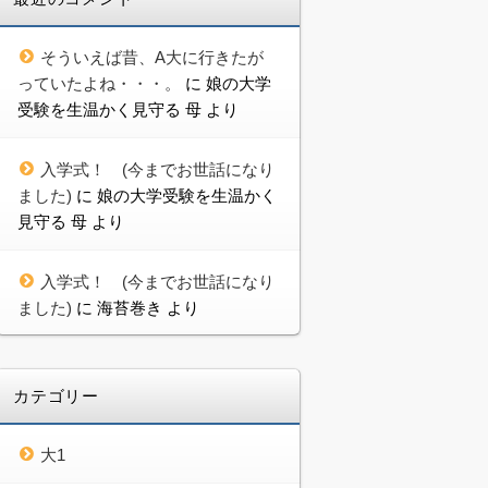
そういえば昔、A大に行きたが
っていたよね・・・。
に
娘の大学
受験を生温かく見守る 母
より
入学式！ (今までお世話になり
ました)
に
娘の大学受験を生温かく
見守る 母
より
入学式！ (今までお世話になり
ました)
に
海苔巻き
より
カテゴリー
大1