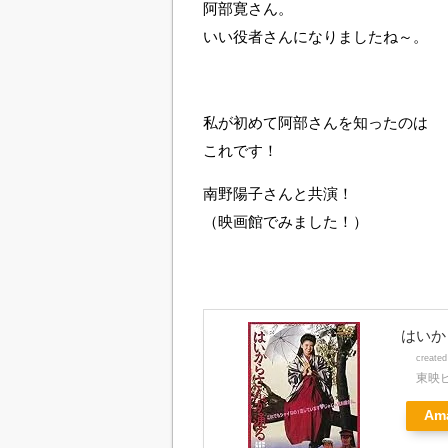
阿部寛さん。
いい役者さんになりましたね～。
私が初めて阿部さんを知ったのは
これです！
南野陽子さんと共演！
（映画館でみました！）
はいか
create
東映
Am