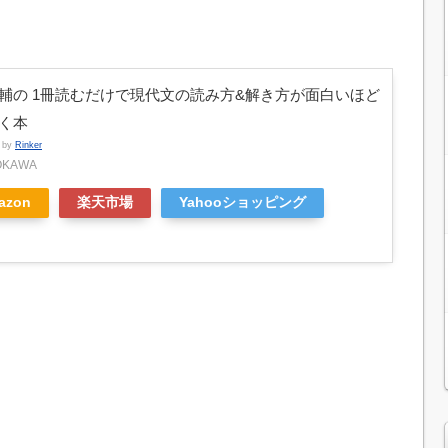
輔の 1冊読むだけで現代文の読み方&解き方が面白いほど
く本
d by
Rinker
OKAWA
azon
楽天市場
Yahooショッピング