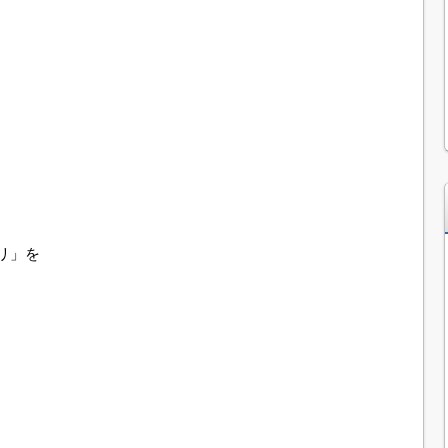
、
リ」を