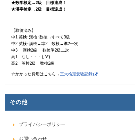
★数学検定→2級 目標達成！
★漢字検定→2級 目標達成！
【取得済み】
中1 英検･漢検･数検→すべて3級
中2 英検･漢検→準2 数検→準2一次
中3 漢検2級 数検準2級二次
高1 なし・・・(;’∀’)
高2 英検2級 数検2級
☆かかった費用はこちら→
三大検定受験記録
その他
プライバシーポリシー
お問い合わせ