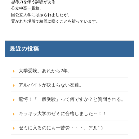
思考力を伴う試験がある
公立中高一貫校、
国公立大学には振られましたが、
置かれた場所で綺麗に咲くことを祈っています。
最近の投稿
大学受験。あれから2年。
アルバイトが決まらない友達。
驚愕！「一般受験」って何ですか？と質問される。
キラキラ大学のゼミに合格しました～！！
ゼミに入るのにも一苦労・・・。(*´Д｀)