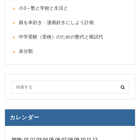
小3～塾と学校と生活と
娘を本好き・漫画好きにしよう計画
中学受験（受検）のための塾代と模試代
未分類
カレンダー
2025
:
01
02
03
04
05
06
07
08
09
10
11
12