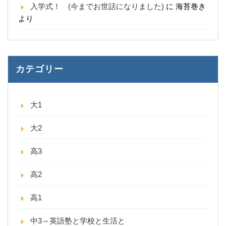
入学式！ (今までお世話になりました)
に
海苔巻き
より
カテゴリー
大1
大2
高3
高2
高1
中3～英語塾と学校と生活と