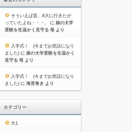
そういえば昔、A大に行きたが
っていたよね・・・。
に
娘の大学
受験を生温かく見守る 母
より
入学式！ (今までお世話になり
ました)
に
娘の大学受験を生温かく
見守る 母
より
入学式！ (今までお世話になり
ました)
に
海苔巻き
より
カテゴリー
大1