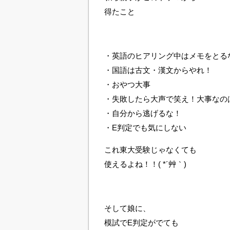
得たこと
・英語のヒアリング中はメモをとる
・国語は古文・漢文からやれ！
・おやつ大事
・失敗したら大声で笑え！大事なの
・自分から逃げるな！
・E判定でも気にしない
これ東大受験じゃなくても
使えるよね！！( *´艸｀)
そして娘に、
模試でE判定がでても