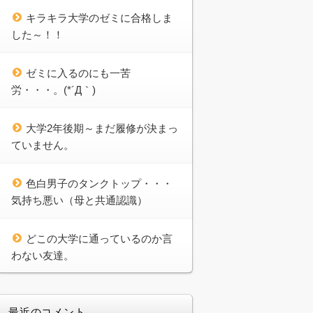
キラキラ大学のゼミに合格しま
した～！！
ゼミに入るのにも一苦
労・・・。(*´Д｀)
大学2年後期～まだ履修が決まっ
ていません。
色白男子のタンクトップ・・・
気持ち悪い（母と共通認識）
どこの大学に通っているのか言
わない友達。
最近のコメント