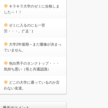
キラキラ大学のゼミに合格しま
した～！！
ゼミに入るのにも一苦
労・・・。(*´Д｀)
大学2年後期～まだ履修が決まっ
ていません。
色白男子のタンクトップ・・・
気持ち悪い（母と共通認識）
どこの大学に通っているのか言
わない友達。
最近のコメント