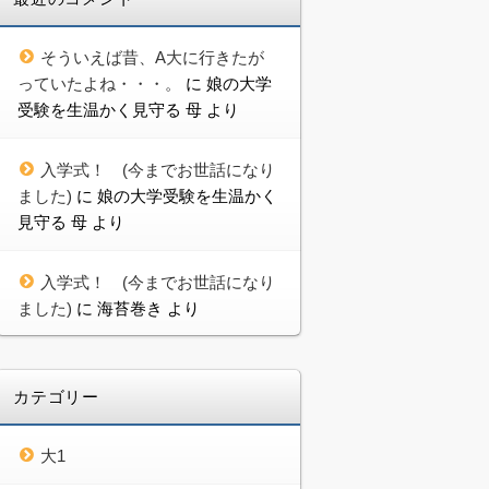
そういえば昔、A大に行きたが
っていたよね・・・。
に
娘の大学
受験を生温かく見守る 母
より
入学式！ (今までお世話になり
ました)
に
娘の大学受験を生温かく
見守る 母
より
入学式！ (今までお世話になり
ました)
に
海苔巻き
より
カテゴリー
大1