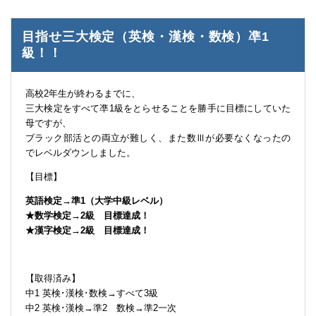
目指せ三大検定（英検・漢検・数検）凖1
級！！
高校2年生が終わるまでに、
三大検定をすべて凖1級をとらせることを勝手に目標にしていた
母ですが、
ブラック部活との両立が難しく、また数Ⅲが必要なくなったの
でレベルダウンしました。
【目標】
英語検定→準1（大学中級レベル）
★数学検定→2級 目標達成！
★漢字検定→2級 目標達成！
【取得済み】
中1 英検･漢検･数検→すべて3級
中2 英検･漢検→準2 数検→準2一次