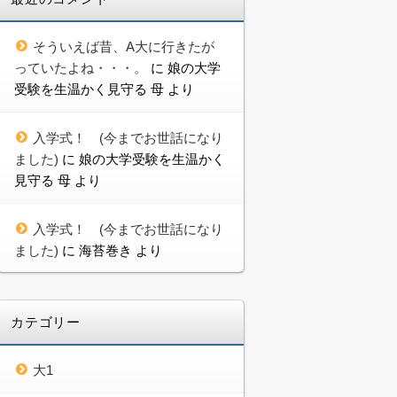
そういえば昔、A大に行きたが
っていたよね・・・。
に
娘の大学
受験を生温かく見守る 母
より
入学式！ (今までお世話になり
ました)
に
娘の大学受験を生温かく
見守る 母
より
入学式！ (今までお世話になり
ました)
に
海苔巻き
より
カテゴリー
大1