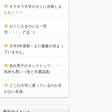
キラキラ大学のゼミに合格しま
した～！！
ゼミに入るのにも一苦
労・・・。(*´Д｀)
大学2年後期～まだ履修が決まっ
ていません。
色白男子のタンクトップ・・・
気持ち悪い（母と共通認識）
どこの大学に通っているのか言
わない友達。
最近のコメント