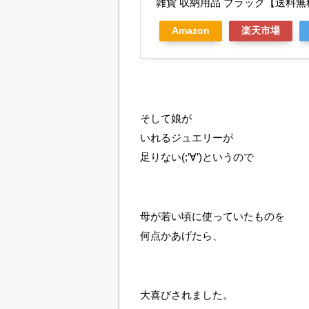
雑貨 収納用品 ブラック【送料無
Amazon
楽天市場
そして娘が
いれるジュエリーが
足りない(;’∀’)というので
母が若い頃に使っていたものを
何点かあげたら、
大喜びされました。