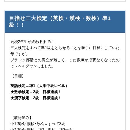
目指せ三大検定（英検・漢検・数検）凖1
級！！
高校2年生が終わるまでに、
三大検定をすべて凖1級をとらせることを勝手に目標にしていた
母ですが、
ブラック部活との両立が難しく、また数Ⅲが必要なくなったの
でレベルダウンしました。
【目標】
英語検定→準1（大学中級レベル）
★数学検定→2級 目標達成！
★漢字検定→2級 目標達成！
【取得済み】
中1 英検･漢検･数検→すべて3級
中2 英検･漢検→準2 数検→準2一次