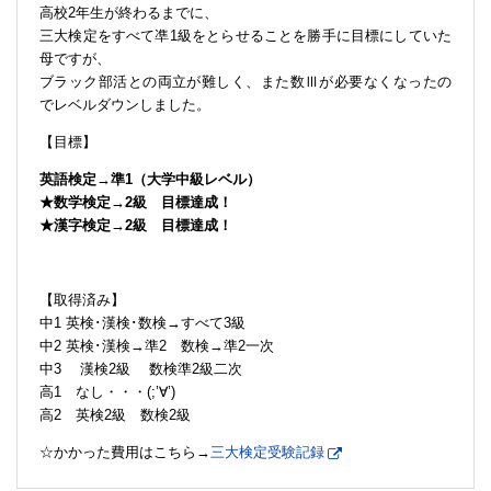
高校2年生が終わるまでに、
三大検定をすべて凖1級をとらせることを勝手に目標にしていた
母ですが、
ブラック部活との両立が難しく、また数Ⅲが必要なくなったの
でレベルダウンしました。
【目標】
英語検定→準1（大学中級レベル）
★数学検定→2級 目標達成！
★漢字検定→2級 目標達成！
【取得済み】
中1 英検･漢検･数検→すべて3級
中2 英検･漢検→準2 数検→準2一次
中3 漢検2級 数検準2級二次
高1 なし・・・(;’∀’)
高2 英検2級 数検2級
☆かかった費用はこちら→
三大検定受験記録