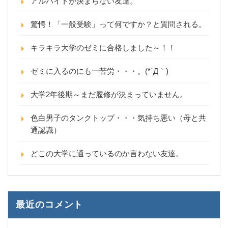
アルバイトが決まらない友達。
驚愕！「一般受験」って何ですか？と質問される。
キラキラ大学のゼミに合格しました～！！
ゼミに入るのにも一苦労・・・。(*´Д｀)
大学2年後期～まだ履修が決まっていません。
色白男子のタンクトップ・・・気持ち悪い（母と共
通認識）
どこの大学に通っているのか言わない友達。
最近のコメント