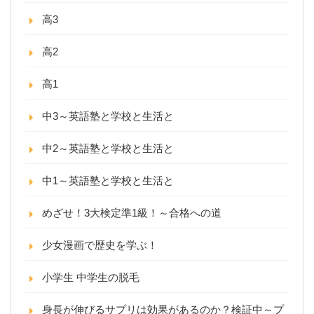
高3
高2
高1
中3～英語塾と学校と生活と
中2～英語塾と学校と生活と
中1～英語塾と学校と生活と
めざせ！3大検定準1級！～合格への道
少女漫画で歴史を学ぶ！
小学生 中学生の脱毛
身長が伸びるサプリは効果があるのか？検証中～プ