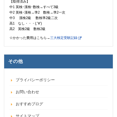
【取得済み】
中1 英検･漢検･数検→すべて3級
中2 英検･漢検→準2 数検→準2一次
中3 漢検2級 数検準2級二次
高1 なし・・・(;’∀’)
高2 英検2級 数検2級
☆かかった費用はこちら→
三大検定受験記録
その他
プライバシーポリシー
お問い合わせ
おすすめブログ
サイトマップ