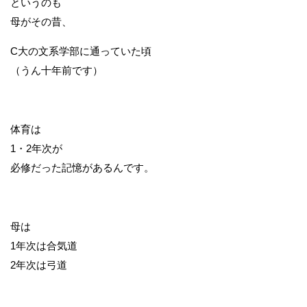
というのも
母がその昔、
C大の文系学部に通っていた頃
（うん十年前です）
体育は
1・2年次が
必修だった記憶があるんです。
母は
1年次は合気道
2年次は弓道