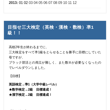
2013
:
01
02
03
04
05
06
07
08
09
10
11
12
目指せ三大検定（英検・漢検・数検）凖1
級！！
高校2年生が終わるまでに、
三大検定をすべて凖1級をとらせることを勝手に目標にしていた
母ですが、
ブラック部活との両立が難しく、また数Ⅲが必要なくなったの
でレベルダウンしました。
【目標】
英語検定→準1（大学中級レベル）
★数学検定→2級 目標達成！
★漢字検定→2級 目標達成！