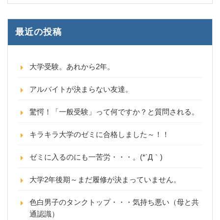
最近の投稿
大学受験。あれから2年。
アルバイトが決まらない友達。
驚愕！「一般受験」って何ですか？と質問される。
キラキラ大学のゼミに合格しました～！！
ゼミに入るのにも一苦労・・・。(*´Д｀)
大学2年後期～まだ履修が決まっていません。
色白男子のタンクトップ・・・気持ち悪い（母と共
通認識）