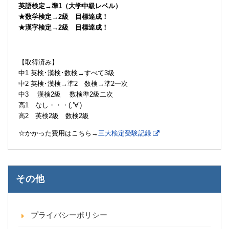
英語検定→準1（大学中級レベル）
★数学検定→2級 目標達成！
★漢字検定→2級 目標達成！
【取得済み】
中1 英検･漢検･数検→すべて3級
中2 英検･漢検→準2 数検→準2一次
中3 漢検2級 数検準2級二次
高1 なし・・・(;’∀’)
高2 英検2級 数検2級
☆かかった費用はこちら→
三大検定受験記録
その他
プライバシーポリシー