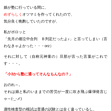
娘が塾に行っている間に、
めずらしく
オツマミを作ってくれたので、
気分良く晩酌していたのですが、
私がポロッと
「先月の都立中合判 Ｂ判定だったよ♪」と言ってしまい（言
わなきゃよかった・・・orz）
それに対して（自称元神童の）旦那が言った言葉がこれで
す・・・。
「小3から塾に通ってそんなもんなの？」
おのれ～。
それは娘と私のいままでの苦労が一度に吹き飛ぶ爆弾発言じ
ゃ～(-_-メ)
適性検査型の模試は普通の試験とは全く違っているし、