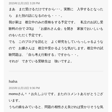
り:
2015年11月13日 3:28 PM
まあ まだ受けるだけですから･･･。実際に 入学するとなった
ら また別の話になるのかも・・・。
我が家は 都立中のみの受検をする予定です。 私立のお試し受
験料の分で 2/3は 「お疲れさん会」を開き 家族でおいしいも
のをいただく予定です。
でも このブログを読むと よく研究をしていらっしゃるような
ので お嬢さんは 都立中受かるような気がします。都立中の試
験問題は、「自ら考え行動する」ですから・・。
それが できている受験生は 強いですよ。
よ
haha
り:
2015年11月13日 9:36 PM
momoさん＾＾お久しぶりです。またのコメントありがとうござ
います。
うちの娘をみていると、問題の相性さえ良ければ受かりそうな気