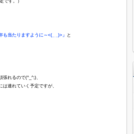
予定です。）
当たりますように～<(_ _)>」
と
れるので(^_^;)、
には連れていく予定ですが、