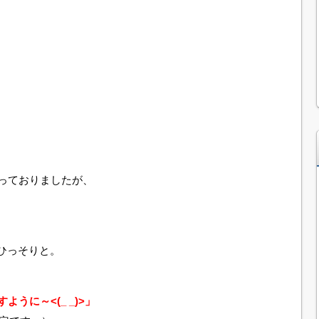
行っておりましたが、
ひっそりと。
うに～<(_ _)>」