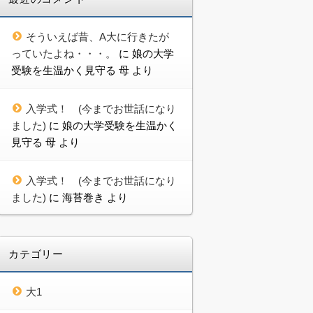
そういえば昔、A大に行きたが
っていたよね・・・。
に
娘の大学
受験を生温かく見守る 母
より
入学式！ (今までお世話になり
ました)
に
娘の大学受験を生温かく
見守る 母
より
入学式！ (今までお世話になり
ました)
に
海苔巻き
より
カテゴリー
大1