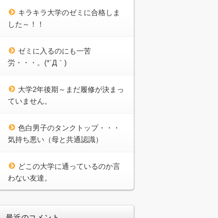
キラキラ大学のゼミに合格しま
した～！！
ゼミに入るのにも一苦
労・・・。(*´Д｀)
大学2年後期～まだ履修が決まっ
ていません。
色白男子のタンクトップ・・・
気持ち悪い（母と共通認識）
どこの大学に通っているのか言
わない友達。
最近のコメント