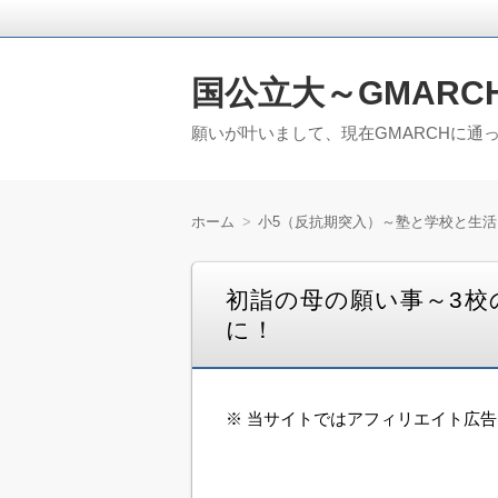
国公立大～GMARC
願いが叶いまして、現在GMARCHに通
ホーム
小5（反抗期突入）～塾と学校と生活
初詣の母の願い事～3
に！
※ 当サイトではアフィリエイト広