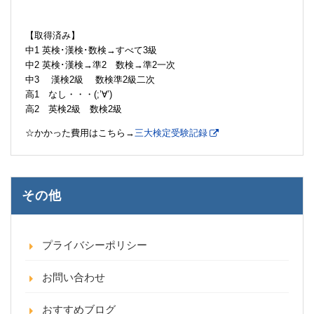
【取得済み】
中1 英検･漢検･数検→すべて3級
中2 英検･漢検→準2 数検→準2一次
中3 漢検2級 数検準2級二次
高1 なし・・・(;’∀’)
高2 英検2級 数検2級
☆かかった費用はこちら→
三大検定受験記録
その他
プライバシーポリシー
お問い合わせ
おすすめブログ