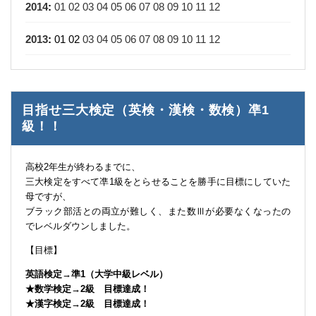
2014
:
01
02
03
04
05
06
07
08
09
10
11
12
2013
:
01
02
03
04
05
06
07
08
09
10
11
12
目指せ三大検定（英検・漢検・数検）凖1
級！！
高校2年生が終わるまでに、
三大検定をすべて凖1級をとらせることを勝手に目標にしていた
母ですが、
ブラック部活との両立が難しく、また数Ⅲが必要なくなったの
でレベルダウンしました。
【目標】
英語検定→準1（大学中級レベル）
★数学検定→2級 目標達成！
★漢字検定→2級 目標達成！