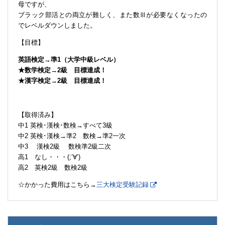
母ですが、
ブラック部活との両立が難しく、また数Ⅲが必要なくなったの
でレベルダウンしました。
【目標】
英語検定→準1（大学中級レベル）
★数学検定→2級 目標達成！
★漢字検定→2級 目標達成！
【取得済み】
中1 英検･漢検･数検→すべて3級
中2 英検･漢検→準2 数検→準2一次
中3 漢検2級 数検準2級二次
高1 なし・・・(;’∀’)
高2 英検2級 数検2級
☆かかった費用はこちら→
三大検定受験記録