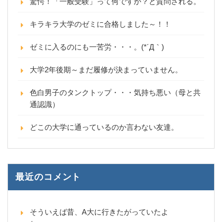
驚愕！「一般受験」って何ですか？と質問される。
キラキラ大学のゼミに合格しました～！！
ゼミに入るのにも一苦労・・・。(*´Д｀)
大学2年後期～まだ履修が決まっていません。
色白男子のタンクトップ・・・気持ち悪い（母と共
通認識）
どこの大学に通っているのか言わない友達。
最近のコメント
そういえば昔、A大に行きたがっていたよ