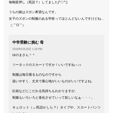
毎晩寝押し（死語？）してました(^◇^;)
うちの娘はズボン希望なんです。
女子のズボンの制服のある学校ってほとんどないんですけどね…
（;￣O￣）
よ
中学受験に挑む 母
り:
2016年6月23日 1:18 PM
ゆのまさん＾＾
ツータックのスカートですか！いいですね～♪♪
制服は毎日着るものなのですから
扱いやすく、丈夫で着心地がいいものがいいですよね。
伝統などにこだわる気持ちもわかりますが、
制服もいろいろと進化させていって欲しいなぁ・・・。
キュロット（←死語かしら？）タイプや、スカートパンツ