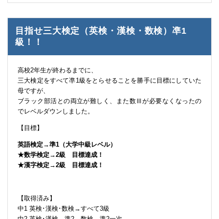
目指せ三大検定（英検・漢検・数検）凖1
級！！
高校2年生が終わるまでに、
三大検定をすべて凖1級をとらせることを勝手に目標にしていた
母ですが、
ブラック部活との両立が難しく、また数Ⅲが必要なくなったの
でレベルダウンしました。
【目標】
英語検定→準1（大学中級レベル）
★数学検定→2級 目標達成！
★漢字検定→2級 目標達成！
【取得済み】
中1 英検･漢検･数検→すべて3級
中2 英検･漢検→準2 数検→準2一次