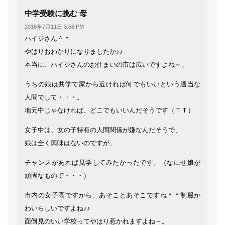
よ
中学受験に挑む 母
り:
2016年7月11日 3:58 PM
ハイジさん＾＾
やはりおわかりになりましたか♪♪
本当に、ハイジさんのお住まいの市は広いですよね～。
うちの娘は共学で家から近ければ何でもいいという適当な
人間でして・・・。
地元中じゃなければ、どこでもいいんだそうです（ＴＴ）
女子中は、女の子特有の人間関係が嫌なんだそうで、
娘は全く興味はないのですが、
チャンスがあれば見学してみたかったです。（なにせ娘が
頑固なもので・・・）
市内の女子高ですから、あそことあそこですね＾＾制服か
わいらしいですよね♪♪
面倒見のいい学校ってやはり惹かれますよね～。