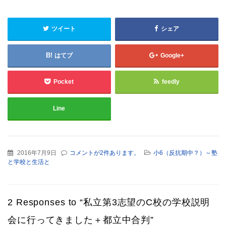
ツイート
シェア
はてブ
Google+
Pocket
feedly
Line
2016年7月9日
コメントが2件あります。
小6（反抗期中？）～塾
と学校と生活と
2 Responses to “私立第3志望のC校の学校説明
会に行ってきました＋都立中合判”